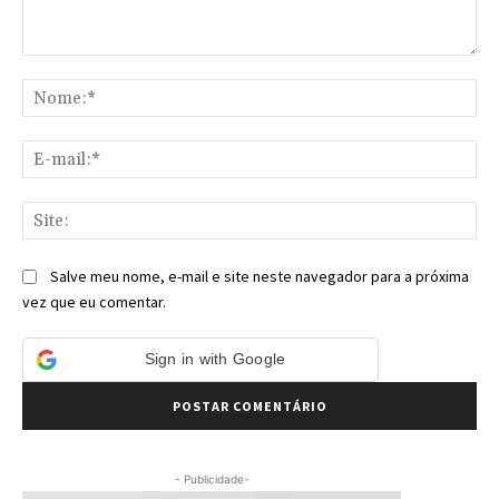
Comentário:
No
E-
mai
Sit
Salve meu nome, e-mail e site neste navegador para a próxima
vez que eu comentar.
Sign in with Google
- Publicidade-