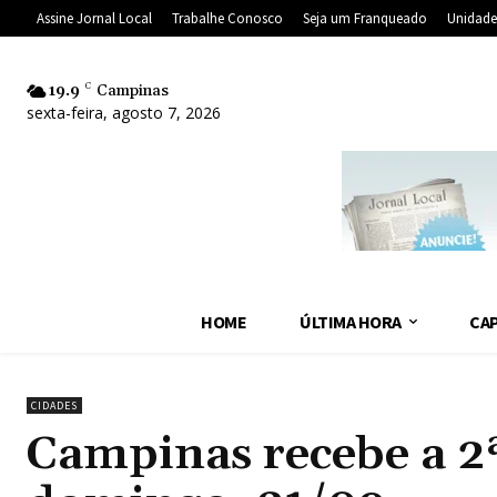
Assine Jornal Local
Trabalhe Conosco
Seja um Franqueado
Unidade
19.9
C
Campinas
sexta-feira, agosto 7, 2026
HOME
ÚLTIMA HORA
CAP
CIDADES
Campinas recebe a 2