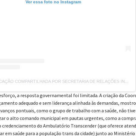
Ver essa foto no Instagram
UMA PUBLICAÇÃO COMPARTILHADA POR SECRETARIA DE RELAÇÕES INSTITUCIONAIS DE CAMPINAS (@SECINSTITUCIONAIS.CAMPINAS)
esforço, a resposta governamental foi limitada. A criação da Coo
çamento adequado e sem liderança alinhada às demandas, mostro
 Avanços pontuais, como o grupo de trabalho com a saúde, não tiv
izar o alto comando municipal em pautas urgentes, como a compr
o credenciamento do Ambulatório Transcender (que oferece aten
ar em saúde para a população trans da cidade) junto ao Ministério