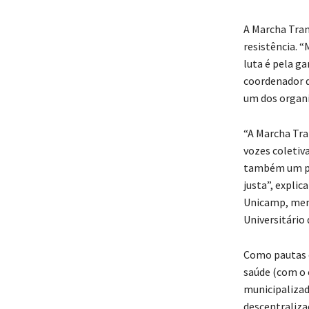
A Marcha Tra
resistência. “
luta é pela g
coordenador d
um dos organi
“A Marcha Tra
vozes coletiva
também um pas
justa”, explic
Unicamp, mem
Universitário
Como pautas c
saúde (com o
municipalizad
descentraliza