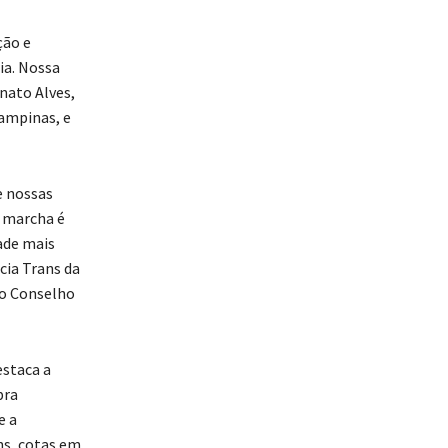
ção e
ia. Nossa
nato Alves,
Campinas, e
e nossas
a marcha é
ade mais
cia Trans da
do Conselho
estaca a
pra
e a
ns, cotas em