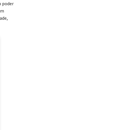
o poder
om
ade,