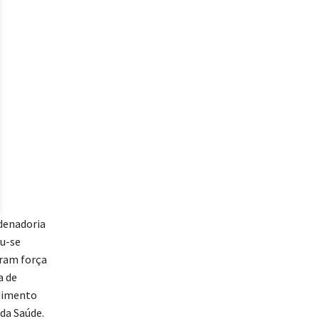
rdenadoria
u-se
eram força
a de
dimento
 da Saúde.