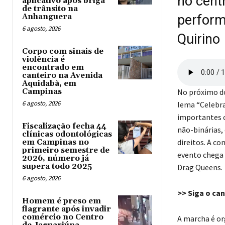
no cent
aplicativo após briga
de trânsito na
Anhanguera
perform
6 agosto, 2026
Quirino
Corpo com sinais de
violência é
encontrado em
canteiro na Avenida
Aquidabã, em
Campinas
No próximo do
6 agosto, 2026
lema “Celebra
importantes c
Fiscalização fecha 44
não-binárias, 
clínicas odontológicas
direitos. A co
em Campinas no
primeiro semestre de
evento chega 
2026, número já
supera todo 2025
Drag Queens.
6 agosto, 2026
>> Siga o ca
Homem é preso em
flagrante após invadir
comércio no Centro
A marcha é or