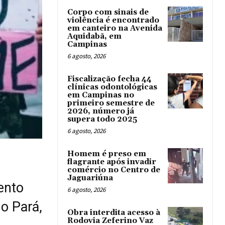
Corpo com sinais de
violência é encontrado
em canteiro na Avenida
Aquidabã, em
Campinas
6 agosto, 2026
Fiscalização fecha 44
clínicas odontológicas
em Campinas no
primeiro semestre de
2026, número já
supera todo 2025
6 agosto, 2026
Homem é preso em
flagrante após invadir
comércio no Centro de
Jaguariúna
ento
6 agosto, 2026
o Pará,
Obra interdita acesso à
Rodovia Zeferino Vaz