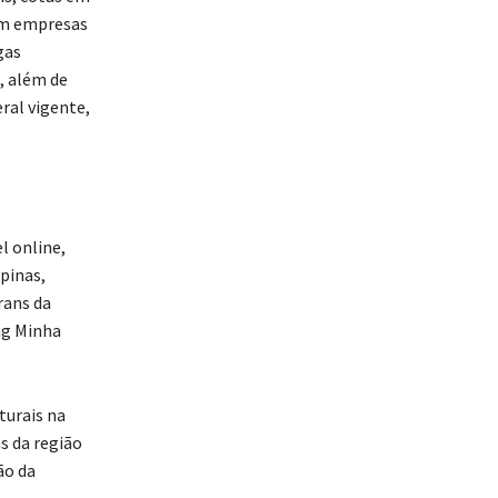
com empresas
gas
, além de
ral vigente,
l online,
pinas,
rans da
ng Minha
turais na
ns da região
ão da