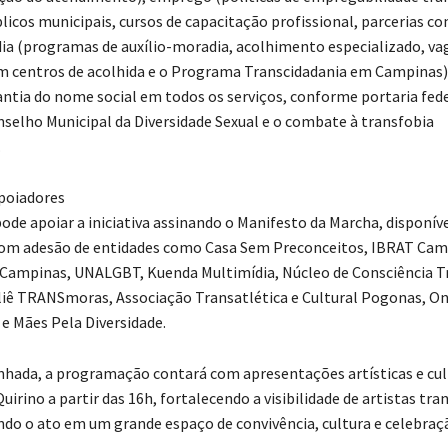
licos municipais, cursos de capacitação profissional, parcerias 
dia (programas de auxílio-moradia, acolhimento especializado, va
m centros de acolhida e o Programa Transcidadania em Campinas)
antia do nome social em todos os serviços, conforme portaria fede
nselho Municipal da Diversidade Sexual e o combate à transfobia
.
poiadores
ode apoiar a iniciativa assinando o Manifesto da Marcha, disponíve
com adesão de entidades como Casa Sem Preconceitos, IBRAT Cam
Campinas, UNALGBT, Kuenda Multimídia, Núcleo de Consciência T
iê TRANSmoras, Associação Transatlética e Cultural Pogonas, O
 e Mães Pela Diversidade.
hada, a programação contará com apresentações artísticas e cul
irino a partir das 16h, fortalecendo a visibilidade de artistas tra
do o ato em um grande espaço de convivência, cultura e celebraç