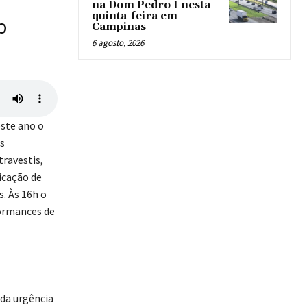
na Dom Pedro I nesta
quinta-feira em
o
Campinas
6 agosto, 2026
este ano o
s
ravestis,
icação de
s. Às 16h o
ormances de
da urgência