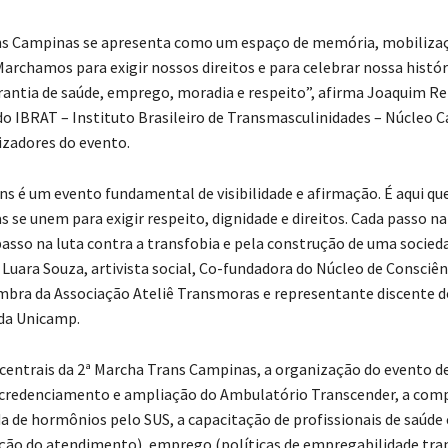
ns Campinas se apresenta como um espaço de memória, mobiliza
Marchamos para exigir nossos direitos e para celebrar nossa histór
arantia de saúde, emprego, moradia e respeito”, afirma Joaquim Re
o IBRAT – Instituto Brasileiro de Transmasculinidades – Núcleo 
zadores do evento.
ns é um evento fundamental de visibilidade e afirmação. É aqui qu
s se unem para exigir respeito, dignidade e direitos. Cada passo n
so na luta contra a transfobia e pela construção de uma socied
a Luara Souza, artivista social, Co-fundadora do Núcleo de Consciên
bra da Associação Ateliê Transmoras e representante discente 
 da Unicamp.
entrais da 2ª Marcha Trans Campinas, a organização do evento d
 credenciamento e ampliação do Ambulatório Transcender, a com
a de hormônios pelo SUS, a capacitação de profissionais de saúde 
ção do atendimento), emprego (políticas de empregabilidade tra