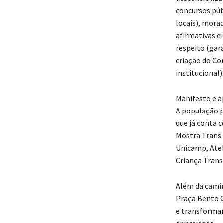
concursos púb
locais), mora
afirmativas e
respeito (gar
criação do Co
institucional)
Manifesto e a
A população p
que já conta 
Mostra Trans 
Unicamp, Atel
Criança Trans
Além da camin
Praça Bento Qu
e transforman
diversidade.