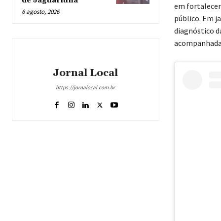
de Jaguariúna
em fortalecer
6 agosto, 2026
público. Em j
diagnóstico d
acompanhada 
Jornal Local
https://jornalocal.com.br