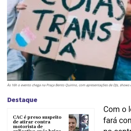
Às 16h o evento chega na Praça Bento Quirino, com apresentações de DJs, shows
Destaque
Com o l
CAC é preso suspeito
fará co
de atirar contra
motorista de