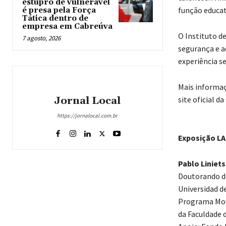
estupro de vulnerável
função educati
é presa pela Força
Tática dentro de
empresa em Cabreúva
O Instituto de
7 agosto, 2026
segurança e a
experiência s
Mais informaç
Jornal Local
site oficial d
https://jornalocal.com.br
Exposição L
Pablo Liniet
Doutorando do 
Universidad d
Programa Mov
da Faculdade 