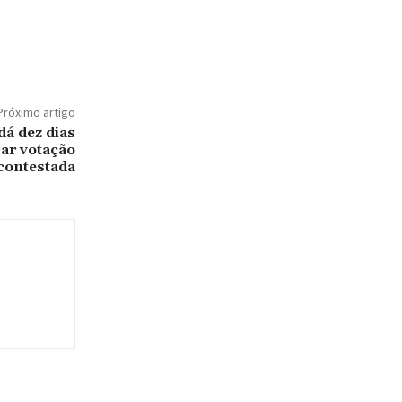
Próximo artigo
á dez dias
ar votação
contestada