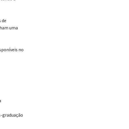
s de
enham uma
sponíveis no
a
s-graduação