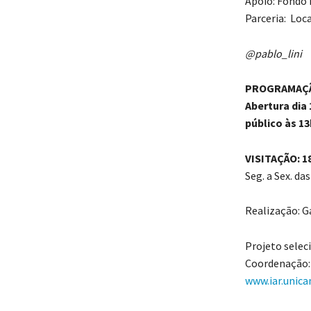
Apoio: Fondo 
Parceria: Loc
@pablo_lini
PROGRAMAÇ
Abertura dia
público às 13
VISITAÇÃO: 1
Seg. a Sex. da
Realização: G
Projeto selec
Coordenação: 
www.iar.unica