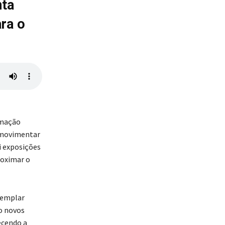
nta
ara o
amação
 movimentar
i exposições
roximar o
templar
o novos
ecendo a