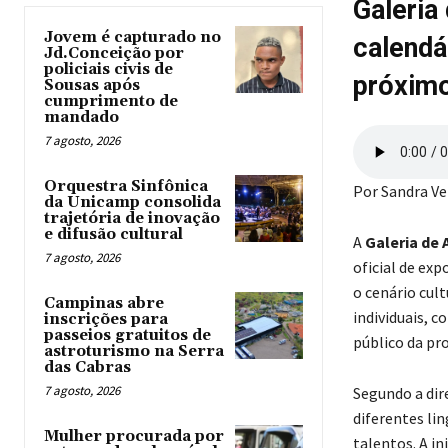
Galeria
Jovem é capturado no
calendá
Jd.Conceição por
policiais civis de
próxim
Sousas após
cumprimento de
mandado
7 agosto, 2026
Orquestra Sinfônica
Por Sandra V
da Unicamp consolida
trajetória de inovação
e difusão cultural
A
Galeria de 
7 agosto, 2026
oficial de ex
o cenário cul
Campinas abre
individuais, c
inscrições para
passeios gratuitos de
público da p
astroturismo na Serra
das Cabras
7 agosto, 2026
Segundo a dir
diferentes li
Mulher procurada por
talentos. A in