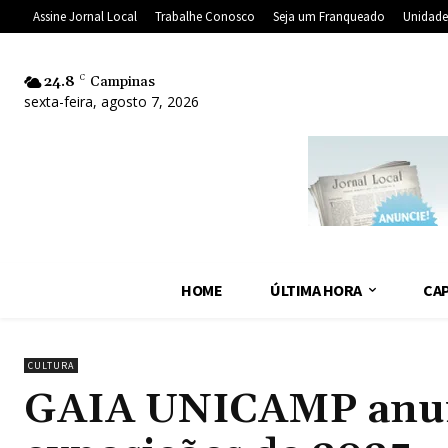
Assine Jornal Local
Trabalhe Conosco
Seja um Franqueado
Unidade
24.8
C
Campinas
sexta-feira, agosto 7, 2026
HOME
ÚLTIMA HORA
CAP
CULTURA
GAIA UNICAMP anun