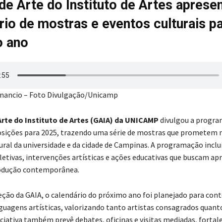
 de Arte do Instituto de Artes aprese
rio de mostras e eventos culturais p
o ano
enancio – Foto Divulgação/Unicamp
Arte do Instituto de Artes (GAIA) da UNICAMP
divulgou a progr
posições para 2025, trazendo uma série de mostras que prometem
tural da universidade e da cidade de Campinas. A programação inclu
oletivas, intervenções artísticas e ações educativas que buscam ap
rodução contemporânea.
eção da GAIA, o calendário do próximo ano foi planejado para con
nguagens artísticas, valorizando tanto artistas consagrados quant
iciativa também prevê debates, oficinas e visitas mediadas, fortal