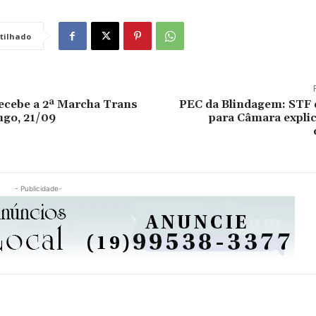
tilhado
ecebe a 2ª Marcha Trans
PEC da Blindagem: STF d
ngo, 21/09
para Câmara explic
- Publicidade-