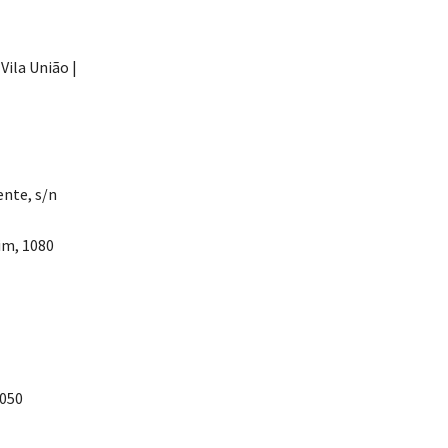
Vila União |
ente, s/n
im, 1080
1050