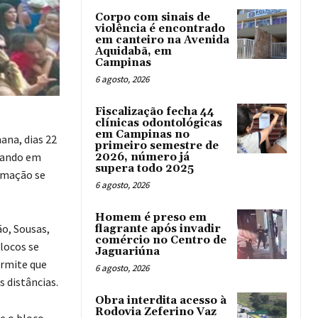
Corpo com sinais de
violência é encontrado
em canteiro na Avenida
Aquidabã, em
Campinas
6 agosto, 2026
Fiscalização fecha 44
clínicas odontológicas
em Campinas no
ana, dias 22
primeiro semestre de
ilando em
2026, número já
supera todo 2025
ramação se
6 agosto, 2026
Homem é preso em
ão, Sousas,
flagrante após invadir
comércio no Centro de
locos se
Jaguariúna
ermite que
6 agosto, 2026
 distâncias.
Obra interdita acesso à
Rodovia Zeferino Vaz
e o bloco