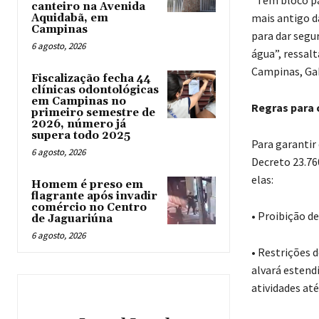
canteiro na Avenida
mais antigo d
Aquidabã, em
Campinas
para dar segu
6 agosto, 2026
água”, ressalt
Campinas, Gab
Fiscalização fecha 44
clínicas odontológicas
em Campinas no
Regras para 
primeiro semestre de
2026, número já
supera todo 2025
Para garantir 
6 agosto, 2026
Decreto 23.76
elas:
Homem é preso em
flagrante após invadir
comércio no Centro
• Proibição de
de Jaguariúna
6 agosto, 2026
• Restrições 
alvará estend
atividades até