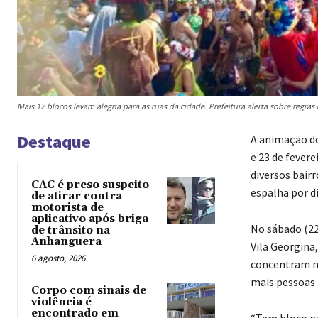
Mais 12 blocos levam alegria para as ruas da cidade. Prefeitura alerta sobre regra
Destaque
A animação do
e 23 de fever
diversos bair
CAC é preso suspeito
espalha por d
de atirar contra
motorista de
aplicativo após briga
No sábado (22)
de trânsito na
Anhanguera
Vila Georgina
6 agosto, 2026
concentram na
mais pessoas 
Corpo com sinais de
violência é
encontrado em
“Tem bloco pa