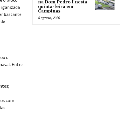
na Dom Pedro I nesta
quinta-feira em
organizada
Campinas
er bastante
6 agosto, 2026
 de
cou o
naval. Entre
ntes;
ios com
das