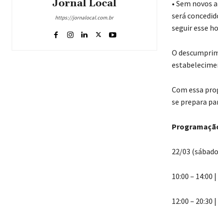
Jornal Local
• Sem novos a
será concedid
https://jornalocal.com.br
seguir esse ho
O descumprim
estabelecimen
Com essa prog
se prepara pa
Programaçã
22/03 (sábado
10:00 – 14:00 
12:00 – 20:30 