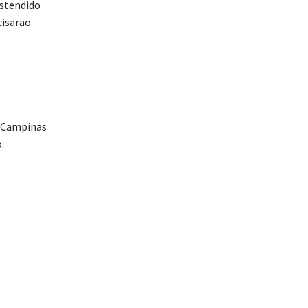
estendido
cisarão
, Campinas
.