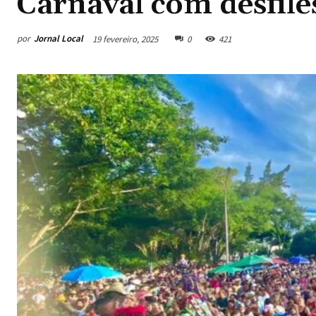
Carnaval com desfile
por
Jornal Local
19 fevereiro, 2025
0
421