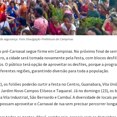
s de segurança. Foto Divulgação Prefeitura de Campinas
 pré-Carnaval segue firme em Campinas. No próximo final de sem
eiro, a cidade será tomada novamente pela festa, com blocos desf
ros. O público terá opção de aproveitar os desfiles, porque a prog
iferentes regiões, garantindo diversão para toda a população.
, os foliões poderão curtir a festa no Centro, Guanabara, Vila Uni
, Jardim Novo Campos Elíseos e Taquaral. Já no domingo (23), os b
 Vila Industrial, São Bernardo e Cambuí. A diversidade de locais p
possam aproveitar o Carnaval de rua sem precisar percorrer longas
ra todos os gostos. Afoxé, samba raiz, passeio com os doguinhos 