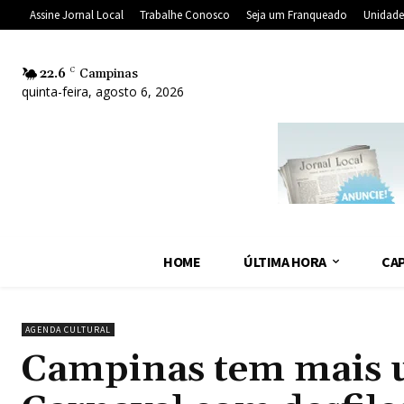
Assine Jornal Local
Trabalhe Conosco
Seja um Franqueado
Unidade
22.6
C
Campinas
quinta-feira, agosto 6, 2026
HOME
ÚLTIMA HORA
CAP
AGENDA CULTURAL
Campinas tem mais u