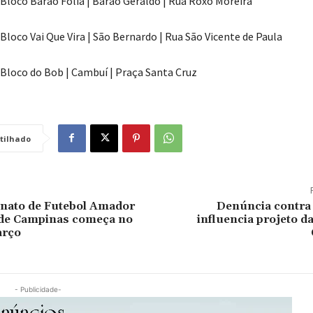
| Bloco Barão Folia | Barão Geraldo | Rua Roxo Moreira
| Bloco Vai Que Vira | São Bernardo | Rua São Vicente de Paula
| Bloco do Bob | Cambuí | Praça Santa Cruz
tilhado
nato de Futebol Amador
Denúncia contra
 de Campinas começa no
influencia projeto da
arço
- Publicidade-