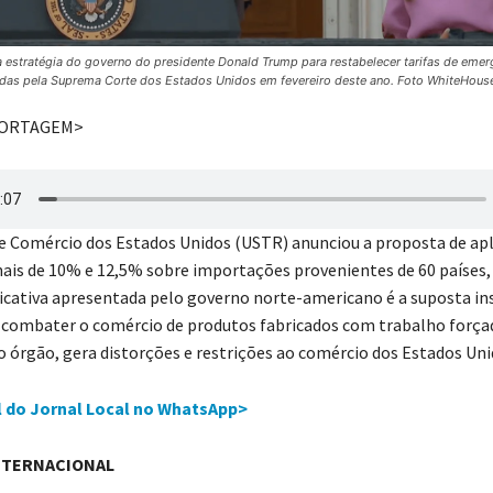
a estratégia do governo do presidente Donald Trump para restabelecer tarifas de emer
das pela Suprema Corte dos Estados Unidos em fevereiro deste ano. Foto WhiteHous
PORTAGEM>
de Comércio dos Estados Unidos (USTR) anunciou a proposta de ap
onais de 10% e 12,5% sobre importações provenientes de 60 países,
ificativa apresentada pelo governo norte-americano é a suposta ins
 combater o comércio de produtos fabricados com trabalho forçad
o órgão, gera distorções e restrições ao comércio dos Estados Uni
l do Jornal Local no WhatsApp>
NTERNACIONAL