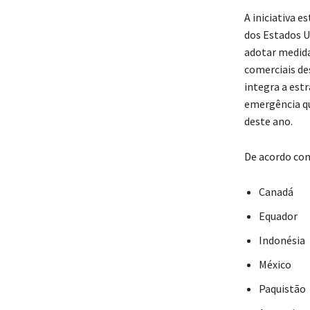
A iniciativa 
dos Estados U
adotar medida
comerciais de
integra a est
emergência qu
deste ano.
De acordo com
Canadá
Equador
Indonésia
México
Paquistão