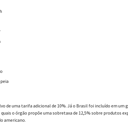
h
r
a
do
peia
vo de uma tarifa adicional de 10%. Já o Brasil foi incluído em um 
s quais o órgão propõe uma sobretaxa de 12,5% sobre produtos e
do americano.