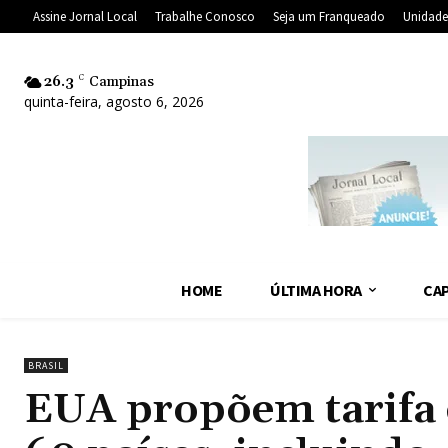
Assine Jornal Local
Trabalhe Conosco
Seja um Franqueado
Unidade
26.3
C
Campinas
quinta-feira, agosto 6, 2026
HOME
ÚLTIMA HORA
CAP
BRASIL
EUA propõem tarifa 