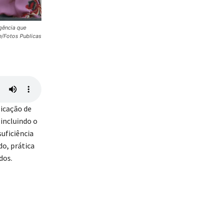
gência que
e/Fotos Publicas
licação de
 incluindo o
uficiência
o, prática
dos.