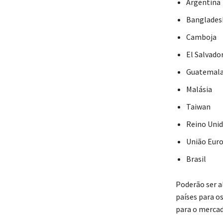
Argentina
Banglades
Camboja
El Salvado
Guatemal
Malásia
Taiwan
Reino Uni
União Euro
Brasil
Poderão ser al
países para o
para o merca