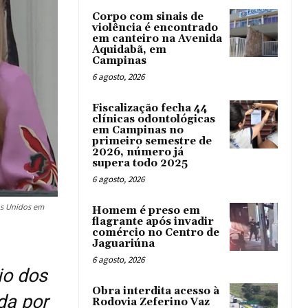
Corpo com sinais de
violência é encontrado
em canteiro na Avenida
Aquidabã, em
Campinas
6 agosto, 2026
Fiscalização fecha 44
clínicas odontológicas
em Campinas no
primeiro semestre de
2026, número já
supera todo 2025
6 agosto, 2026
os Unidos em
Homem é preso em
flagrante após invadir
comércio no Centro de
Jaguariúna
6 agosto, 2026
io dos
Obra interdita acesso à
da por
Rodovia Zeferino Vaz