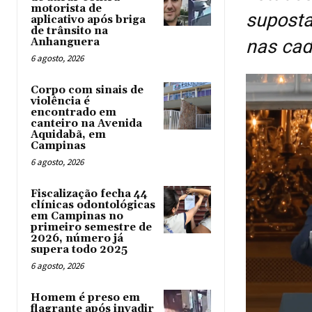
motorista de
suposta
aplicativo após briga
de trânsito na
Anhanguera
nas cad
6 agosto, 2026
Corpo com sinais de
violência é
encontrado em
canteiro na Avenida
Aquidabã, em
Campinas
6 agosto, 2026
Fiscalização fecha 44
clínicas odontológicas
em Campinas no
primeiro semestre de
2026, número já
supera todo 2025
6 agosto, 2026
Homem é preso em
flagrante após invadir