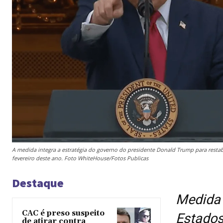
A medida integra a estratégia do governo do presidente Donald Trump para resta
fevereiro deste ano. Foto WhiteHouse/Fotos Publicas
Destaque
Medida 
CAC é preso suspeito
Estados
de atirar contra