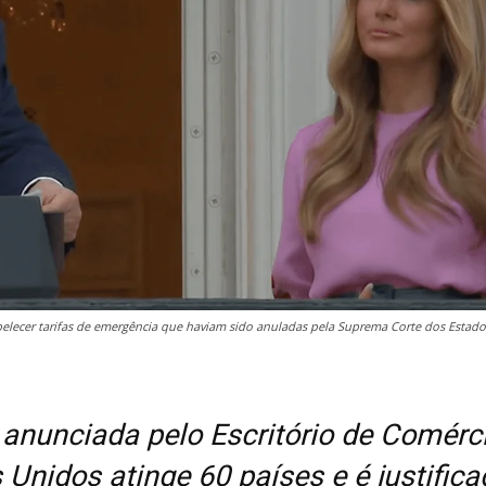
belecer tarifas de emergência que haviam sido anuladas pela Suprema Corte dos Estad
anunciada pelo Escritório de Comérc
 Unidos atinge 60 países e é justifica