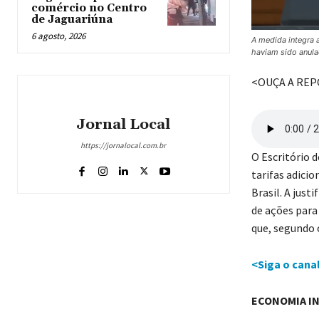
comércio no Centro
de Jaguariúna
6 agosto, 2026
A medida integra 
haviam sido anula
<OUÇA A RE
Jornal Local
https://jornalocal.com.br
O Escritório 
tarifas adici
Brasil. A just
de ações para
que, segundo 
<Siga o cana
ECONOMIA I