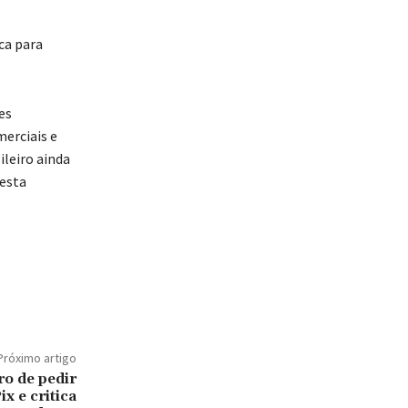
ca para
es
erciais e
ileiro ainda
desta
Próximo artigo
ro de pedir
x e critica