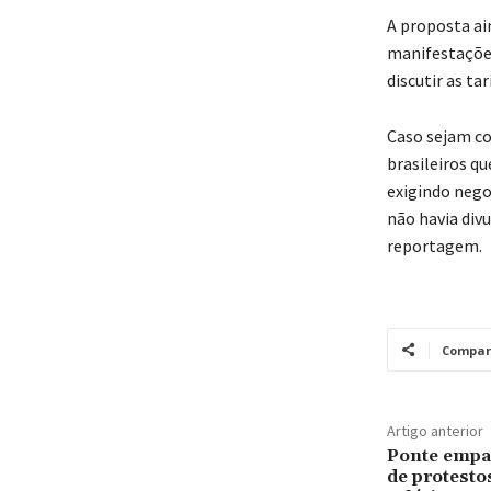
A proposta ai
manifestações
discutir as ta
Caso sejam co
brasileiros q
exigindo nego
não havia div
reportagem.
Compar
Artigo anterior
Ponte empa
de protesto