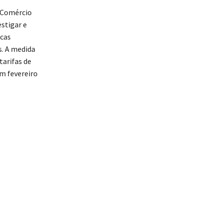
e Comércio
stigar e
icas
s. A medida
tarifas de
m fevereiro