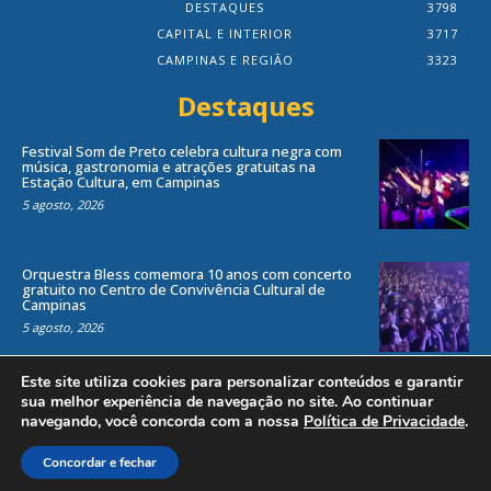
DESTAQUES
3798
CAPITAL E INTERIOR
3717
CAMPINAS E REGIÃO
3323
Destaques
Festival Som de Preto celebra cultura negra com
música, gastronomia e atrações gratuitas na
Estação Cultura, em Campinas
5 agosto, 2026
Orquestra Bless comemora 10 anos com concerto
gratuito no Centro de Convivência Cultural de
Campinas
5 agosto, 2026
Este site utiliza cookies para personalizar conteúdos e garantir
sua melhor experiência de navegação no site. Ao continuar
navegando, você concorda com a nossa
Política de Privacidade
.
Todos os direitos reservados ao site Jornal Local® -
by
Agência Criosites (
Criação de Sites em Campinas
)
Concordar e fechar