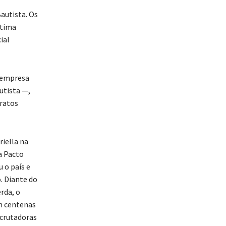
autista. Os
ltima
ial
a empresa
utista —,
tratos
iella na
a Pacto
 o país e
. Diante do
rda, o
m centenas
scrutadoras