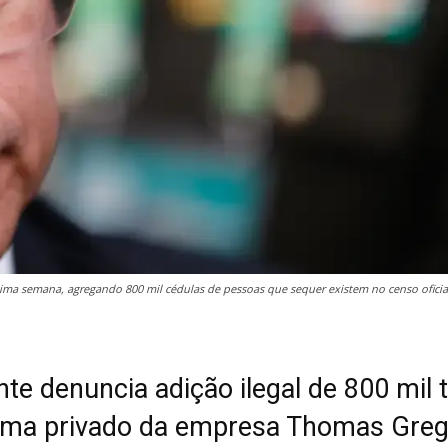
ltima semana, agregando 800 mil cédulas de pessoas que sequer existem no censo oficia
te denuncia adição ilegal de 800 mil t
ema privado da empresa Thomas Greg