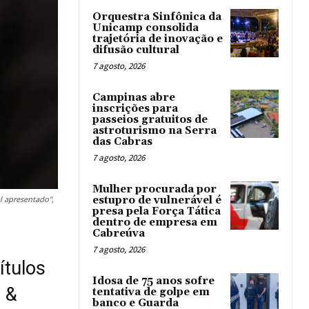
Orquestra Sinfônica da
Unicamp consolida
trajetória de inovação e
difusão cultural
7 agosto, 2026
Campinas abre
inscrições para
passeios gratuitos de
astroturismo na Serra
das Cabras
7 agosto, 2026
Mulher procurada por
l apresentado",
estupro de vulnerável é
presa pela Força Tática
dentro de empresa em
Cabreúva
7 agosto, 2026
ítulos
Idosa de 75 anos sofre
 &
tentativa de golpe em
banco e Guarda