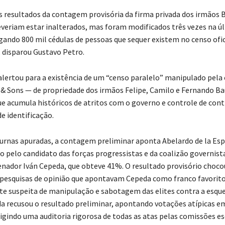
s resultados da contagem provisória da firma privada dos irmãos B
veriam estar inalterados, mas foram modificados três vezes na ú
ando 800 mil cédulas de pessoas que sequer existem no censo ofic
 disparou Gustavo Petro.
alertou para a existência de um “censo paralelo” manipulado pel
 Sons — de propriedade dos irmãos Felipe, Camilo e Fernando Ba
e acumula históricos de atritos com o governo e controle de con
e identificação.
rnas apuradas, a contagem preliminar aponta Abelardo de la Espr
do pelo candidato das forças progressistas e da coalizão governist
senador Iván Cepeda, que obteve 41%. O resultado provisório chocou
 pesquisas de opinião que apontavam Cepeda como franco favorito
rte suspeita de manipulação e sabotagem das elites contra a esque
a recusou o resultado preliminar, apontando votações atípicas e
xigindo uma auditoria rigorosa de todas as atas pelas comissões e