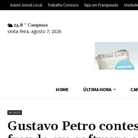
Assine Jornal Local
Trabalhe Conosco
Seja um Franqueado
Unidade
24.8
C
Campinas
sexta-feira, agosto 7, 2026
HOME
ÚLTIMA HORA
CAP
MUNDO
Gustavo Petro conte