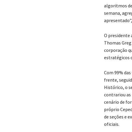
algoritmos de
semana, agreg
apresentado”,
O presidente 
Thomas Greg &
corporação qu
estratégicos d
Com 99% das u
frente, segui
Histórico, o 
contrariou as
cenário de fo
próprio Ceped
de seções e e
oficiais.