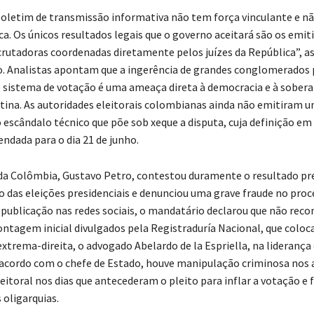
letim de transmissão informativa não tem força vinculante e nã
ica. Os únicos resultados legais que o governo aceitará são os emit
rutadoras coordenadas diretamente pelos juízes da República”, a
. Analistas apontam que a ingerência de grandes conglomerados 
 sistema de votação é uma ameaça direta à democracia e à sobera
tina. As autoridades eleitorais colombianas ainda não emitiram 
 o escândalo técnico que põe sob xeque a disputa, cuja definição e
endada para o dia 21 de junho.
da Colômbia, Gustavo Petro, contestou duramente o resultado pr
o das eleições presidenciais e denunciou uma grave fraude no proc
publicação nas redes sociais, o mandatário declarou que não reco
ntagem inicial divulgados pela Registraduría Nacional, que colo
extrema-direita, o advogado Abelardo de la Espriella, na lideranç
 acordo com o chefe de Estado, houve manipulação criminosa nos
eitoral nos dias que antecederam o pleito para inflar a votação e 
 oligarquias.