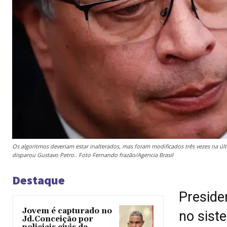
Os algoritmos deveriam estar inalterados, mas foram modificados três vezes na ú
disparou Gustavo Petro.. Foto Fernando frazão/Agencia Brasil
Destaque
Presiden
Jovem é capturado no
no sist
Jd.Conceição por