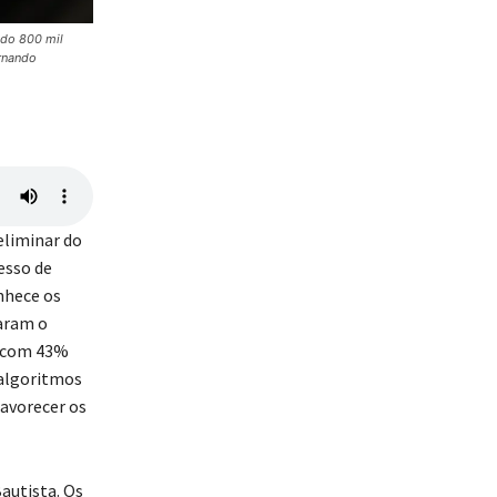
ndo 800 mil
ernando
eliminar do
esso de
nhece os
caram o
a com 43%
 algoritmos
favorecer os
autista. Os