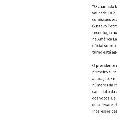
“O chamado bo
validade juríd
comissões esc
Gustavo Petro
tecnologia no
na América La
oficial sobre
turno está ag
O presidente 
primeiro turn
apuração. Em 
números da co
candidato da 
dos votos. De
do software el
interesses das