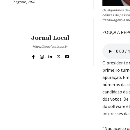
7 agosto, 2026
Os algoritmos dev
cédulas de pessoa
frazão/Agencia Bra
<OUÇA A RE
Jornal Local
https://jornalocal.com.br
O presidente 
primeiro turn
apuração. Em 
números da co
candidato da 
dos votos. De
do software el
interesses das
“Não aceito o