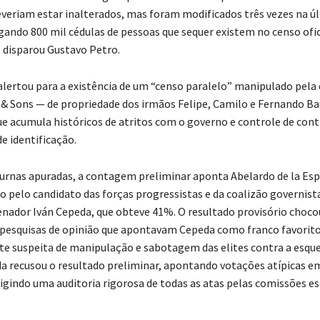
veriam estar inalterados, mas foram modificados três vezes na ú
ando 800 mil cédulas de pessoas que sequer existem no censo ofic
 disparou Gustavo Petro.
alertou para a existência de um “censo paralelo” manipulado pel
 Sons — de propriedade dos irmãos Felipe, Camilo e Fernando Ba
e acumula históricos de atritos com o governo e controle de con
e identificação.
rnas apuradas, a contagem preliminar aponta Abelardo de la Espr
do pelo candidato das forças progressistas e da coalizão governist
senador Iván Cepeda, que obteve 41%. O resultado provisório chocou
 pesquisas de opinião que apontavam Cepeda como franco favorito
rte suspeita de manipulação e sabotagem das elites contra a esque
a recusou o resultado preliminar, apontando votações atípicas e
xigindo uma auditoria rigorosa de todas as atas pelas comissões e