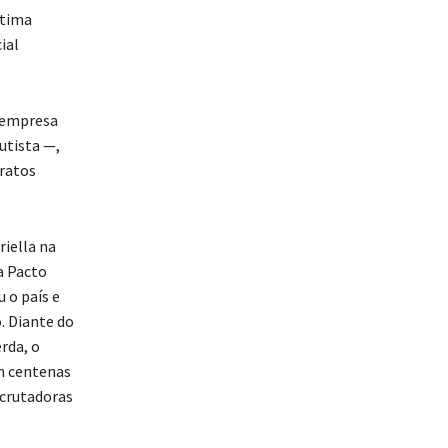
ltima
ial
a empresa
utista —,
tratos
iella na
a Pacto
 o país e
. Diante do
rda, o
m centenas
scrutadoras