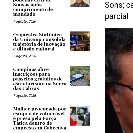
policiais civis de
Sons; c
Sousas após
cumprimento de
mandado
parcial
7 agosto, 2026
Orquestra Sinfônica
da Unicamp consolida
trajetória de inovação
e difusão cultural
7 agosto, 2026
Campinas abre
inscrições para
passeios gratuitos de
astroturismo na Serra
das Cabras
7 agosto, 2026
Mulher procurada por
estupro de vulnerável
é presa pela Força
Tática dentro de
empresa em Cabreúva