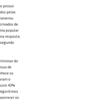
o possui
idos pelas
sseverou
privados de
nia popular
uma resposta
m segundo
eliminar do
esso de
nhece os
caram o
a com 43%
 algoritmos
favorecer os