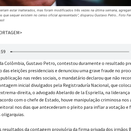
eriam estar inalterados, mas foram modificados três vezes na última semana, agrega
s que sequer existem no censo oficial apresentado”, disparou Gustavo Petro.. Foto F
sil
PORTAGEM>
da Colômbia, Gustavo Petro, contestou duramente o resultado pr
o das eleições presidenciais e denunciou uma grave fraude no proc
publicação nas redes sociais, o mandatário declarou que não reco
ntagem inicial divulgados pela Registraduría Nacional, que colo
extrema-direita, o advogado Abelardo de la Espriella, na lideranç
 acordo com o chefe de Estado, houve manipulação criminosa nos
eitoral nos dias que antecederam o pleito para inflar a votação e 
 oligarquias.
s resultados da contagem provisória da firma privada dos irmãos B