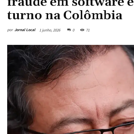
fraude em software e
turno na Colômbia
por
Jornal Local
1 junho, 2026
0
71