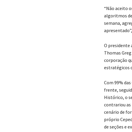
“Não aceito o
algoritmos de
semana, agreg
apresentado”,
O presidente 
Thomas Greg &
corporação qu
estratégicos d
Com 99% das u
frente, segui
Histórico, o 
contrariou as
cenário de fo
próprio Ceped
de seções e e