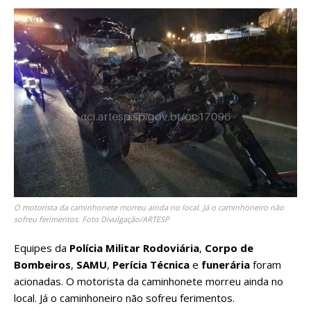
O motorista da caminhonete morreu ainda no local. Já o caminhoneiro não
sofreu ferimentos. Foto Divulgação/ARTESP
Equipes da
Polícia Militar Rodoviária
,
Corpo de
Bombeiros
,
SAMU
,
Perícia Técnica
e
funerária
foram
acionadas. O motorista da caminhonete morreu ainda no
local. Já o caminhoneiro não sofreu ferimentos.