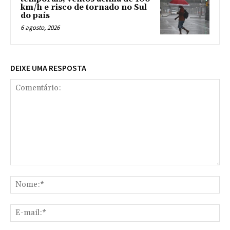
km/h e risco de tornado no Sul
do país
6 agosto, 2026
DEIXE UMA RESPOSTA
Comentário:
No
E-
mai