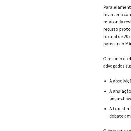
Paralelamente 
reverter a co
relator da re
recurso proto
formal de 20 
parecer do Min
O recurso da 
advogados sus
A absolviç
A anulação
peça-chave
A transfer
debate amp
O parecer a s