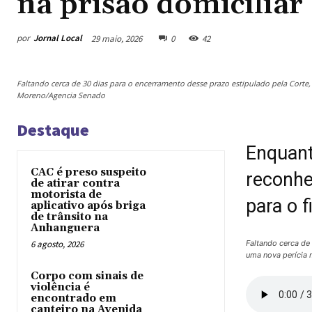
na prisão domiciliar
por
Jornal Local
29 maio, 2026
0
42
Faltando cerca de 30 dias para o encerramento desse prazo estipulado pela Corte
Moreno/Agencia Senado
Destaque
Enquanto
CAC é preso suspeito
reconhe
de atirar contra
motorista de
para o 
aplicativo após briga
de trânsito na
Anhanguera
6 agosto, 2026
Faltando cerca de
uma nova perícia
Corpo com sinais de
violência é
encontrado em
canteiro na Avenida