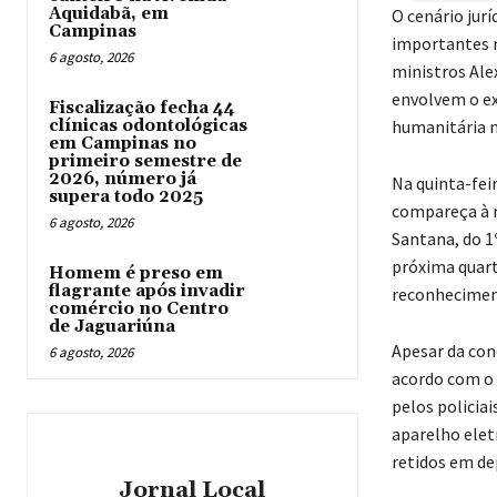
Aquidabã, em
O cenário jur
Campinas
importantes n
6 agosto, 2026
ministros Al
envolvem o ex
Fiscalização fecha 44
clínicas odontológicas
humanitária n
em Campinas no
primeiro semestre de
2026, número já
Na quinta-feir
supera todo 2025
compareça à r
6 agosto, 2026
Santana, do 1º
próxima quarta
Homem é preso em
flagrante após invadir
reconhecimen
comércio no Centro
de Jaguariúna
Apesar da con
6 agosto, 2026
acordo com o d
pelos policiai
aparelho elet
retidos em de
Jornal Local