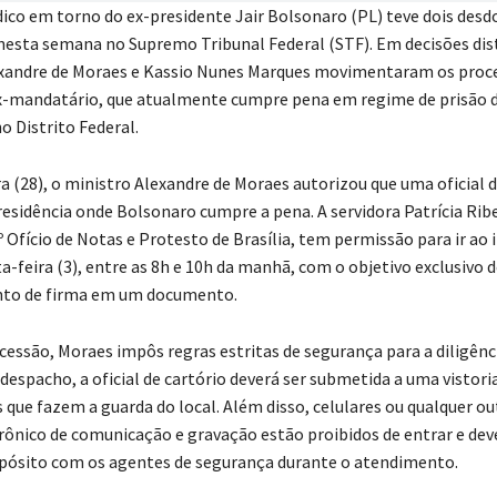
ídico em torno do ex-presidente Jair Bolsonaro (PL) teve dois de
esta semana no Supremo Tribunal Federal (STF). Em decisões dist
exandre de Moraes e Kassio Nunes Marques movimentaram os proc
-mandatário, que atualmente cumpre pena em regime de prisão d
o Distrito Federal.
a (28), o ministro Alexandre de Moraes autorizou que uma oficial d
esidência onde Bolsonaro cumpre a pena. A servidora Patrícia Ribe
 Ofício de Notas e Protesto de Brasília, tem permissão para ir ao
-feira (3), entre as 8h e 10h da manhã, com o objetivo exclusivo d
to de firma em um documento.
cessão, Moraes impôs regras estritas de segurança para a diligênc
espacho, a oficial de cartório deverá ser submetida a uma vistori
s que fazem a guarda do local. Além disso, celulares ou qualquer ou
rônico de comunicação e gravação estão proibidos de entrar e deve
pósito com os agentes de segurança durante o atendimento.