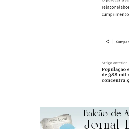
relator elabor
cumprimento d
Compar
Artigo anterior
População e
de 388 mil n
concentra 