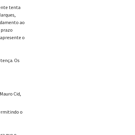
ente tenta
Marques,
andamento ao
 prazo
 apresente o
ntença. Os
Mauro Cid,
permitindo o
ra que o