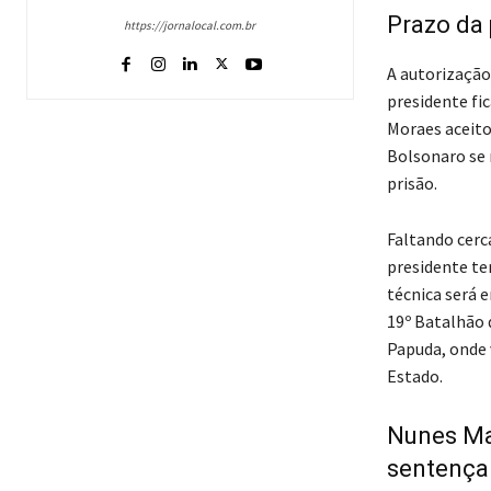
Prazo da 
https://jornalocal.com.br
A autorização
presidente fi
Moraes aceito
Bolsonaro se 
prisão.
Faltando cerc
presidente te
técnica será e
19º Batalhão 
Papuda, onde 
Estado.
Nunes Ma
sentença