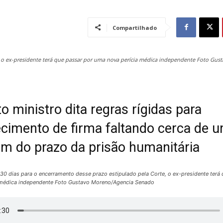
Compartilhado
, o ex-presidente terá que passar por uma nova perícia médica independente Foto Gust
 ministro dita regras rígidas para
cimento de firma faltando cerca de 
fim do prazo da prisão humanitária
 30 dias para o encerramento desse prazo estipulado pela Corte, o ex-presidente terá
 médica independente Foto Gustavo Moreno/Agencia Senado