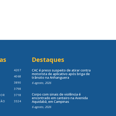
as
Destaques
CAC é preso suspeito de atirar contra
4207
motorista de aplicativo após briga de
4068
trânsito na Anhanguera
3890
6 agosto, 2026
3798
Corpo com sinais de violência é
IOR
3718
encontrado em canteiro na Avenida
IÃO
3324
Aquidabã, em Campinas
6 agosto, 2026