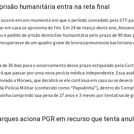
prisão humanitária entra na reta final
 ocorre em um momento em que o período concedido pelo STF par
car em casa se aproxima do fim. Em 24 de março deste ano, Alexand
u o pedido de prisão domiciliar humanitária pelo prazo de 90 dias 
recuperasse de um quadro grave de broncopneumonia bacteriana 
a de 30 dias para o encerramento desse prazo estipulado pela Corte
rá que passar por uma nova perícia médica independente. Essa ava
nviada a Moraes, que decidirá se ele continua em casa ou se deverá
da Polícia Militar (conhecido como “Papudinha”), dentro do Comp
vinha cumprindo sua pena de 27 anos e 3 meses por tentativa de g
rques aciona PGR em recurso que tenta anul