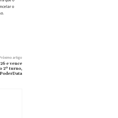
ncelar o
so.
Próximo artigo
026 e vence
o 2º turno,
 PoderData