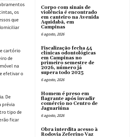
sdobramentos
Corpo com sinais de
intas, os
violência é encontrado
em canteiro na Avenida
essos que
Aquidabã, em
omiciliar
Campinas
6 agosto, 2026
Fiscalização fecha 44
e cartório
clínicas odontológicas
iro de
em Campinas no
primeiro semestre de
 imóvel na
2026, número já
supera todo 2025
e efetivar o
6 agosto, 2026
Homem é preso em
ia. De
flagrante após invadir
comércio no Centro de
a prévia
Jaguariúna
tro tipo de
6 agosto, 2026
rão ficar
Obra interdita acesso à
Rodovia Zeferino Vaz