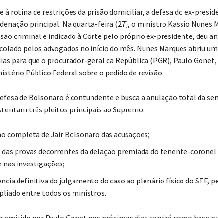
à rotina de restrições da prisão domiciliar, a defesa do ex-presid
ndenação principal. Na quarta-feira (27), o ministro Kassio Nunes 
visão criminal e indicado à Corte pelo próprio ex-presidente, deu 
colado pelos advogados no início do mês. Nunes Marques abriu um
dias para que o procurador-geral da República (PGR), Paulo Gonet,
istério Público Federal sobre o pedido de revisão.
defesa de Bolsonaro é contundente e busca a anulação total da se
tentam três pleitos principais ao Supremo:
ão completa de Jair Bolsonaro das acusações;
 das provas decorrentes da delação premiada do tenente-coronel 
 nas investigações;
ência definitiva do julgamento do caso ao plenário físico do STF, 
liado entre todos os ministros.
er emitido por Paulo Gonet nos próximos dias servirá como base pa