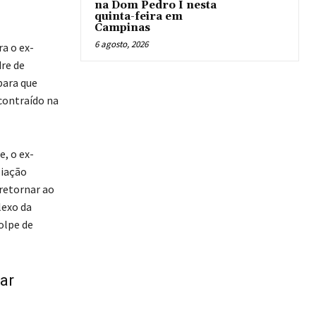
na Dom Pedro I nesta
quinta-feira em
Campinas
6 agosto, 2026
a o ex-
re de
para que
contraído na
, o ex-
liação
 retornar ao
lexo da
olpe de
ar