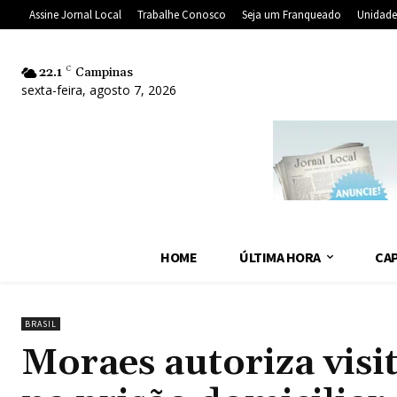
Assine Jornal Local
Trabalhe Conosco
Seja um Franqueado
Unidade
22.1
C
Campinas
sexta-feira, agosto 7, 2026
HOME
ÚLTIMA HORA
CAP
BRASIL
Moraes autoriza visi