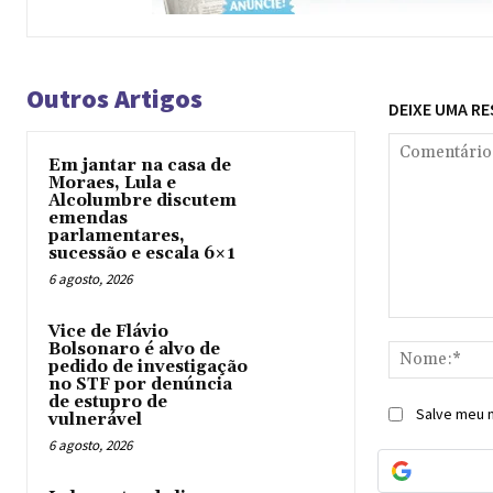
Outros Artigos
DEIXE UMA R
Em jantar na casa de
Moraes, Lula e
Alcolumbre discutem
emendas
parlamentares,
sucessão e escala 6×1
6 agosto, 2026
Comentário:
Vice de Flávio
Bolsonaro é alvo de
pedido de investigação
no STF por denúncia
de estupro de
Salve meu n
vulnerável
6 agosto, 2026