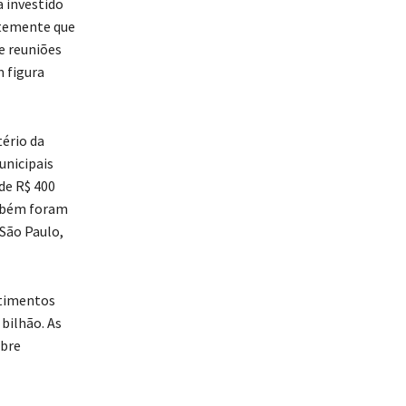
a investido
ntemente que
e reuniões
 figura
ério da
unicipais
de R$ 400
mbém foram
 São Paulo,
stimentos
bilhão. As
obre