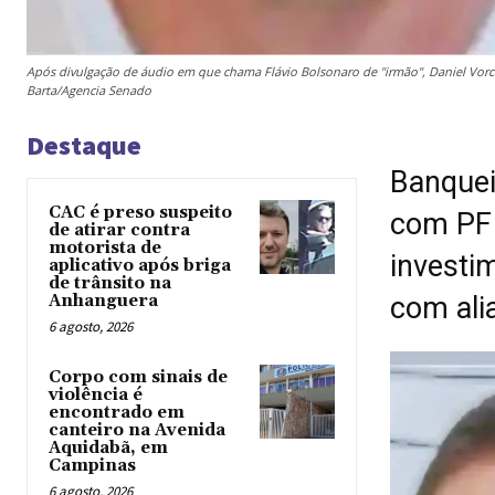
Após divulgação de áudio em que chama Flávio Bolsonaro de "irmão", Daniel Vorc
Barta/Agencia Senado
Destaque
Banquei
CAC é preso suspeito
com PF 
de atirar contra
motorista de
investi
aplicativo após briga
de trânsito na
Anhanguera
com ali
6 agosto, 2026
Corpo com sinais de
violência é
encontrado em
canteiro na Avenida
Aquidabã, em
Campinas
6 agosto, 2026