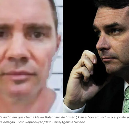
e áudio em que chama Flávio Bolsonaro de “irmão”, Daniel Vorcaro incluiu o suposto p
e delação.. Foto Reprodução/Beto Barta/Agencia Senado