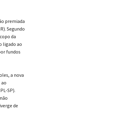
ção premiada
GR). Segundo
scopo da
o ligado ao
por fundos
oles, a nova
 ao
(PL-SP).
 não
iverge de