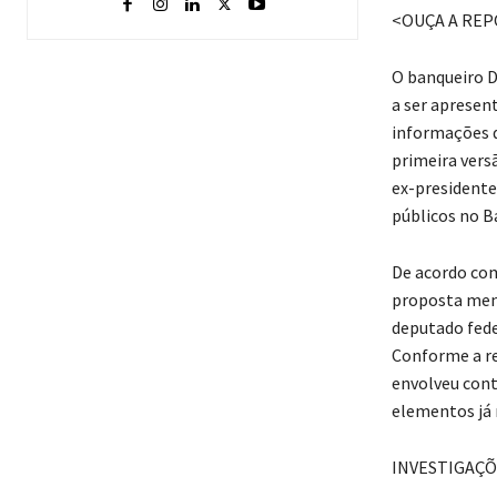
<OUÇA A RE
O banqueiro D
a ser apresen
informações d
primeira vers
ex-presidente
públicos no B
De acordo com
proposta menc
deputado fede
Conforme a re
envolveu cont
elementos já 
INVESTIGAÇÕ