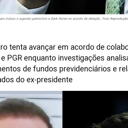
aro incluiu o suposto patrocínio a Dark Horse no acordo de delação.. Foto Reproduçã
ro tenta avançar em acordo de colab
e PGR enquanto investigações anali
mentos de fundos previdenciários e re
ados do ex-presidente