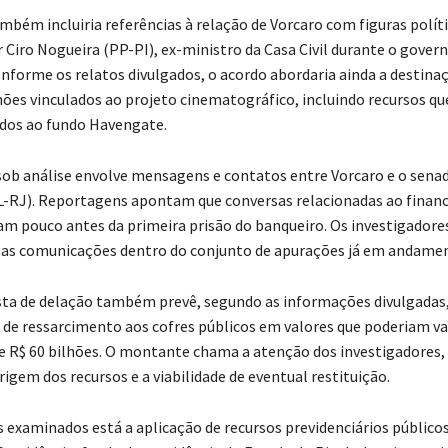
mbém incluiria referências à relação de Vorcaro com figuras políti
r Ciro Nogueira (PP-PI), ex-ministro da Casa Civil durante o gover
nforme os relatos divulgados, o acordo abordaria ainda a destinaç
hões vinculados ao projeto cinematográfico, incluindo recursos qu
ados ao fundo Havengate.
ob análise envolve mensagens e contatos entre Vorcaro e o senad
-RJ). Reportagens apontam que conversas relacionadas ao finan
am pouco antes da primeira prisão do banqueiro. Os investigadore
sas comunicações dentro do conjunto de apurações já em andame
ta de delação também prevê, segundo as informações divulgadas,
e ressarcimento aos cofres públicos em valores que poderiam va
 e R$ 60 bilhões. O montante chama a atenção dos investigadores
origem dos recursos e a viabilidade de eventual restituição.
s examinados está a aplicação de recursos previdenciários público