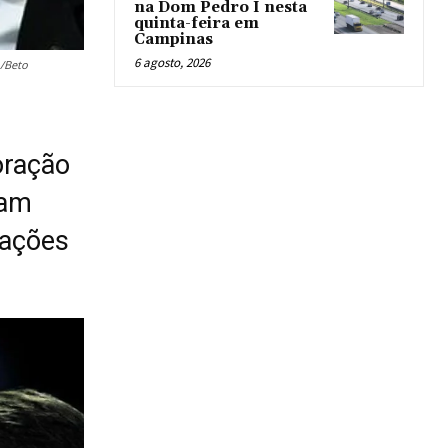
na Dom Pedro I nesta
quinta-feira em
Campinas
6 agosto, 2026
o/Beto
oração
sam
lações