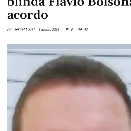
blinda Flávio Bolso
acordo
por
Jornal Local
8 junho, 2026
0
43