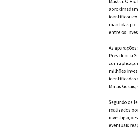
Master. O RioP
aproximadamen
identificou c
mantidas por 
entre os inve
As apurações 
Previdência S
com aplicaçõe
milhões inve
identificadas
Minas Gerais,
Segundo os le
realizados por
investigações
eventuais resp