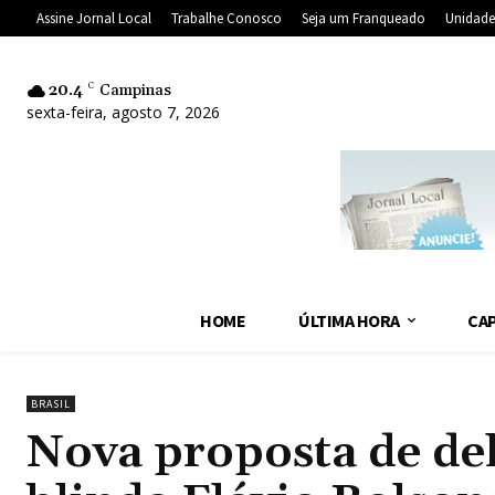
Assine Jornal Local
Trabalhe Conosco
Seja um Franqueado
Unidade
20.4
C
Campinas
sexta-feira, agosto 7, 2026
HOME
ÚLTIMA HORA
CAP
BRASIL
Nova proposta de de