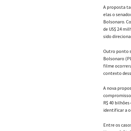
A proposta ta
elas o senado
Bolsonaro. Co
de US$ 24 mil
sido direcion
Outro ponto s
Bolsonaro (PL
filme ocorrer
contexto des
A nova propos
compromisso d
R$ 40 bilhões
identificar a 
Entre os caso