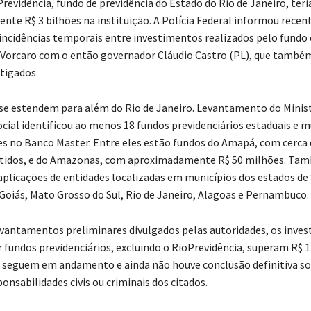
revidência, fundo de previdência do Estado do Rio de Janeiro, teri
te R$ 3 bilhões na instituição. A Polícia Federal informou rece
oincidências temporais entre investimentos realizados pelo fundo 
Vorcaro com o então governador Cláudio Castro (PL), que também
stigados.
se estendem para além do Rio de Janeiro. Levantamento do Minist
ocial identificou ao menos 18 fundos previdenciários estaduais e m
s no Banco Master. Entre eles estão fundos do Amapá, com cerca 
stidos, e do Amazonas, com aproximadamente R$ 50 milhões. Ta
 aplicações de entidades localizadas em municípios dos estados de
 Goiás, Mato Grosso do Sul, Rio de Janeiro, Alagoas e Pernambuco.
vantamentos preliminares divulgados pelas autoridades, os inve
 fundos previdenciários, excluindo o RioPrevidência, superam R$ 1 
 seguem em andamento e ainda não houve conclusão definitiva s
onsabilidades civis ou criminais dos citados.