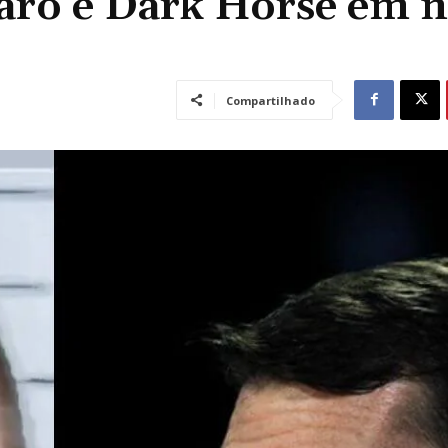
naro e Dark Horse em 
Compartilhado