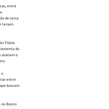
cas, entre
no
ão de cerca
e teriam
or Flávio
ciamento do
s avaliam o
nto.
 o
riar entre
, que buscam
s no Banco