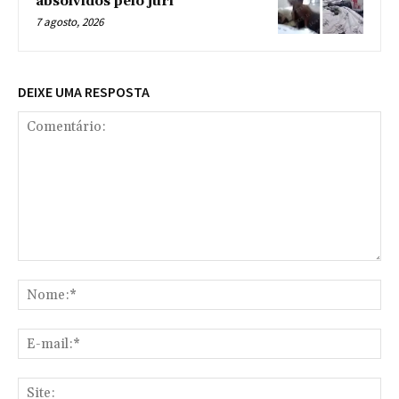
absolvidos pelo júri
7 agosto, 2026
DEIXE UMA RESPOSTA
Comentário:
No
E-
mai
Sit