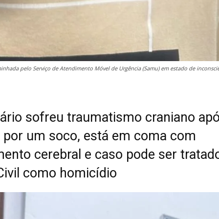
minhada pelo Serviço de Atendimento Móvel de Urgência (Samu) em estado de inconsciê
ário sofreu traumatismo craniano apó
o por um soco, está em coma com
ento cerebral e caso pode ser tratado
 Civil como homicídio