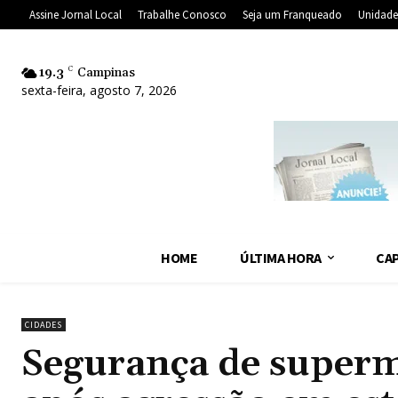
Assine Jornal Local
Trabalhe Conosco
Seja um Franqueado
Unidade
19.3
C
Campinas
sexta-feira, agosto 7, 2026
HOME
ÚLTIMA HORA
CAP
CIDADES
Segurança de super