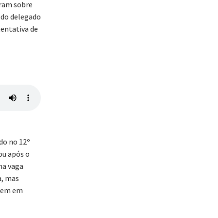
aram sobre
o do delegado
tentativa de
do no 12º
ou após o
ma vaga
a, mas
ovem em