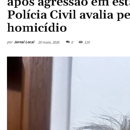
após agressão em es
Polícia Civil avalia 
homicídio
por
Jornal Local
20 maio, 2026
0
119