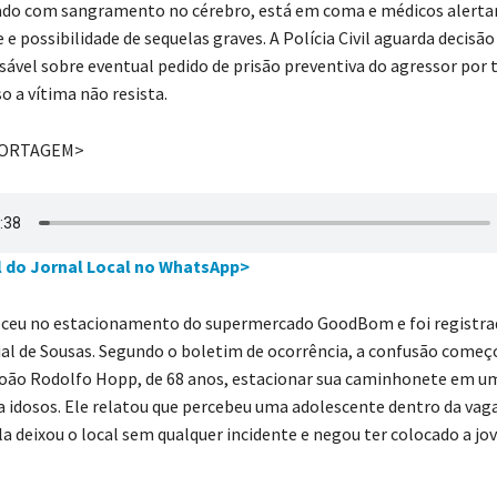
nado com sangramento no cérebro, está em coma e médicos alert
 e possibilidade de sequelas graves. A Polícia Civil aguarda decisã
ável sobre eventual pedido de prisão preventiva do agressor por 
o a vítima não resista.
PORTAGEM>
l do Jornal Local no WhatsApp>
eceu no estacionamento do supermercado GoodBom e foi registra
cial de Sousas. Segundo o boletim de ocorrência, a confusão começ
oão Rodolfo Hopp, de 68 anos, estacionar sua caminhonete em u
a idosos. Ele relatou que percebeu uma adolescente dentro da vag
la deixou o local sem qualquer incidente e negou ter colocado a j