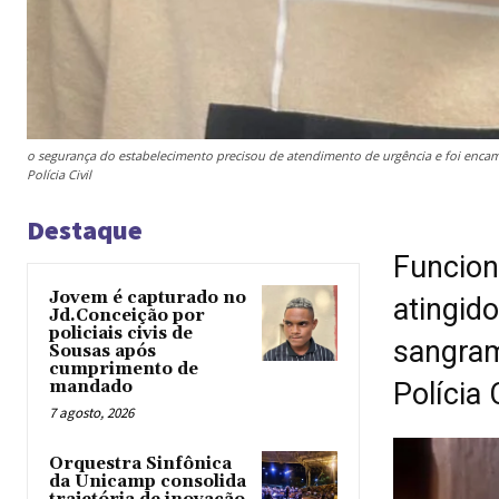
o segurança do estabelecimento precisou de atendimento de urgência e foi enca
Polícia Civil
Destaque
Funcion
Jovem é capturado no
atingid
Jd.Conceição por
policiais civis de
sangram
Sousas após
cumprimento de
mandado
Polícia
7 agosto, 2026
Orquestra Sinfônica
da Unicamp consolida