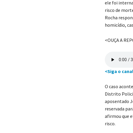
ele foi inter
risco de morte
Rocha respons
homicídio, cas
<OUÇA A RE
<Siga o cana
O caso acont
Distrito Poli
aposentado J
reservada par
afirmou que e
risco.