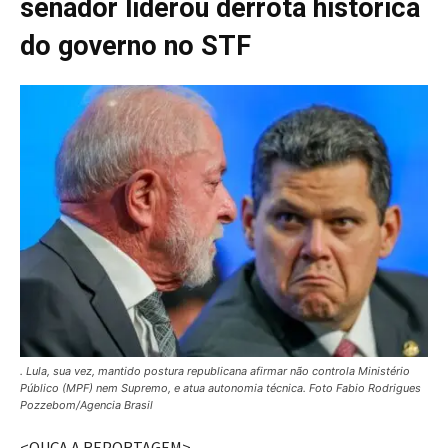
senador liderou derrota histórica
do governo no STF
. Lula, sua vez, mantido postura republicana afirmar não controla Ministério
Público (MPF) nem Supremo, e atua autonomia técnica. Foto Fabio Rodrigues
Pozzebom/Agencia Brasil
<OUÇA A REPORTAGEM>