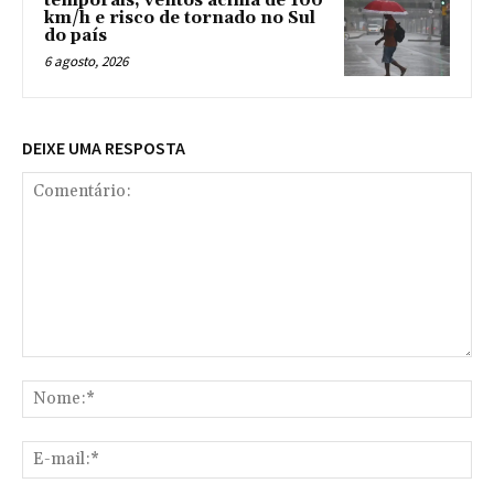
temporais, ventos acima de 100
km/h e risco de tornado no Sul
do país
6 agosto, 2026
DEIXE UMA RESPOSTA
Comentário:
No
E-
mai