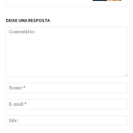
DEIXE UMA RESPOSTA
Comentário:
No
E-
mai
Sit