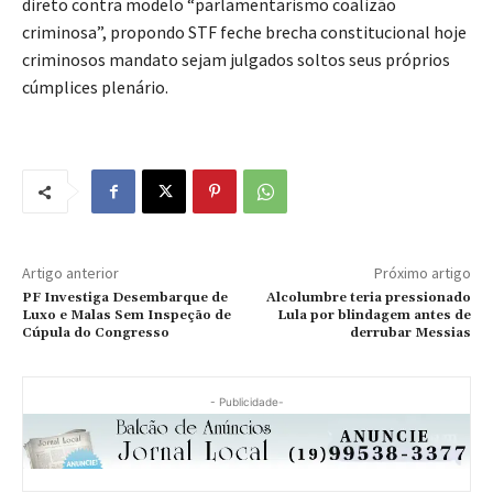
direto contra modelo “parlamentarismo coalizão
criminosa”, propondo STF feche brecha constitucional hoje
criminosos mandato sejam julgados soltos seus próprios
cúmplices plenário.
Artigo anterior
Próximo artigo
PF Investiga Desembarque de
Alcolumbre teria pressionado
Luxo e Malas Sem Inspeção de
Lula por blindagem antes de
Cúpula do Congresso
derrubar Messias
- Publicidade-