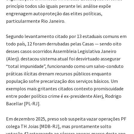
princípio todos são iguais perante lei. análise expõe
engrenagem autoproteção das elites políticas,
particularmente Rio Janeiro.
Segundo levantamento citado por 13 estaduais comuns em
todo país, 12 foram derrubadas pelas Casas — sendo oito
desses casos ocorridos Assembleia Legislativa Janeiro
(Alerj). destacou sistema atual foi desvirtuado assegurar
“total impunidade”, funcionando como um salvo-conduto
práticas ilícitas drenam recursos públicos enquanto
população sofre precarização dos serviços básicos. Um
exemplos mais gritantes citados contexto promiscuidade
entre poder político crime é ex-presidente Alerj, Rodrigo
Bacellar [PL-RJ].
Em dezembro 2025, preso sob suspeita vazar operações PF
colega TH Joias [MDB-RJ], mas prontamente solto
votação 42 retornando ao cárcere apenas março deste ano.