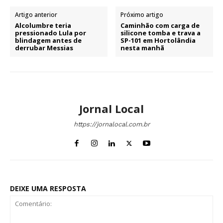
Artigo anterior
Próximo artigo
Alcolumbre teria
Caminhão com carga de
pressionado Lula por
silicone tomba e trava a
blindagem antes de
SP-101 em Hortolândia
derrubar Messias
nesta manhã
Jornal Local
https://jornalocal.com.br
DEIXE UMA RESPOSTA