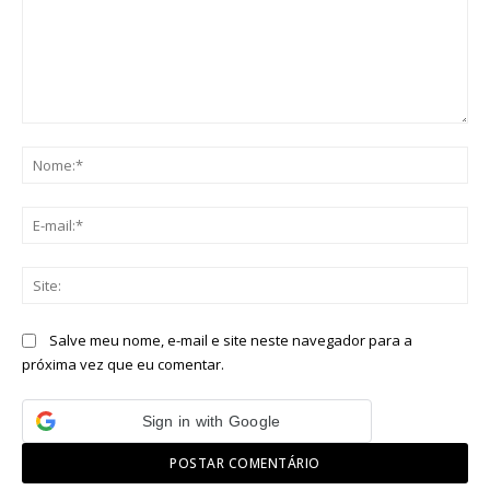
Comentário:
No
E-
mai
Sit
Salve meu nome, e-mail e site neste navegador para a
próxima vez que eu comentar.
Sign in with Google