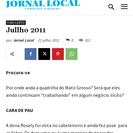
TIRO CERTO
Jullho 2011
21 julho, 2011
0
312
por
Jornal Local
Procura-se
Por onde anda a quadrilha do Mato Grosso? Será que eles
ainda continuam “trabalhando” em algum negócio ilícito?
CARA DE PAU
A dona Rosely foi vista no cabeleireiro e ainda fez pose para
as fotos. De duas uma: ou é uma maneira de gozar dos