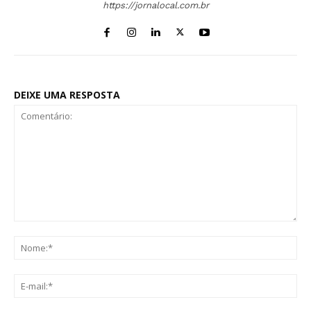
https://jornalocal.com.br
DEIXE UMA RESPOSTA
Comentário:
No
E-
mai