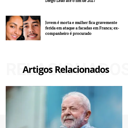
Diego Leão até o fim de 2027
Jovem é morta e mulher fica gravemente
ferida em ataque a facadas em Franca; ex-
companheiro é procurado
RELACIONADO
Artigos Relacionados