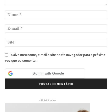
Comentário:
No
E-
mai
Sit
Salve meu nome, e-mail e site neste navegador para a próxima
vez que eu comentar.
Sign in with Google
- Publicidade-