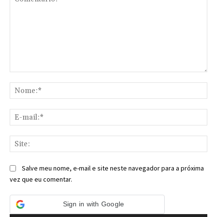
Comentário:
No
E-
mai
Sit
Salve meu nome, e-mail e site neste navegador para a próxima
vez que eu comentar.
Sign in with Google