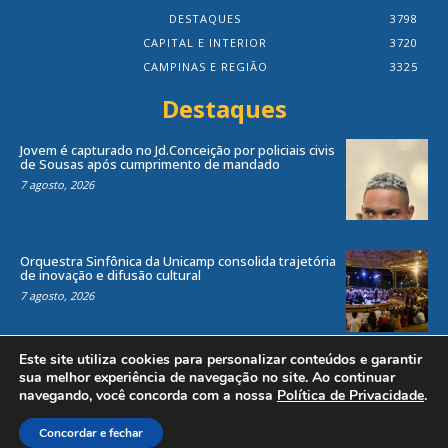
DESTAQUES
3798
CAPITAL E INTERIOR
3720
CAMPINAS E REGIÃO
3325
Destaques
Jovem é capturado no Jd.Conceição por policiais civis
de Sousas após cumprimento de mandado
7 agosto, 2026
Orquestra Sinfônica da Unicamp consolida trajetória
de inovação e difusão cultural
7 agosto, 2026
Este site utiliza cookies para personalizar conteúdos e garantir
sua melhor experiência de navegação no site. Ao continuar
navegando, você concorda com a nossa
Política de Privacidade
.
Todos os direitos reservados ao site Jornal Local® -
by
Agência Criosites (
Criação de Sites em Campinas
)
Concordar e fechar