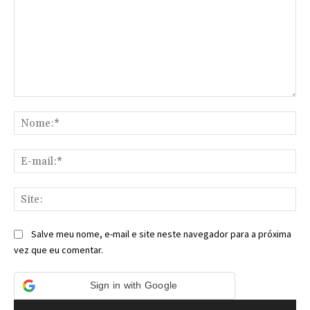
Comentário:
No
E-
mai
Sit
Salve meu nome, e-mail e site neste navegador para a próxima
vez que eu comentar.
Sign in with Google