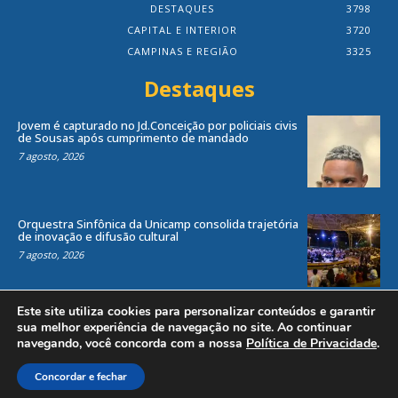
DESTAQUES
3798
CAPITAL E INTERIOR
3720
CAMPINAS E REGIÃO
3325
Destaques
Jovem é capturado no Jd.Conceição por policiais civis
de Sousas após cumprimento de mandado
7 agosto, 2026
Orquestra Sinfônica da Unicamp consolida trajetória
de inovação e difusão cultural
7 agosto, 2026
Este site utiliza cookies para personalizar conteúdos e garantir
sua melhor experiência de navegação no site. Ao continuar
navegando, você concorda com a nossa
Política de Privacidade
.
Todos os direitos reservados ao site Jornal Local® -
by
Agência Criosites (
Criação de Sites em Campinas
)
Concordar e fechar