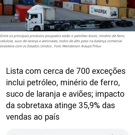
Entre os principais produtos poupados estão o petróleo bruto, minério de ferro,
celulose, suco de laranja e aeronaves, todos de alto peso na balança comercial
brasileira com os Estados Unidos.. Foto Wenderson Araujo/Trilux
Lista com cerca de 700 exceções
inclui petróleo, minério de ferro,
suco de laranja e aviões; impacto
da sobretaxa atinge 35,9% das
vendas ao país