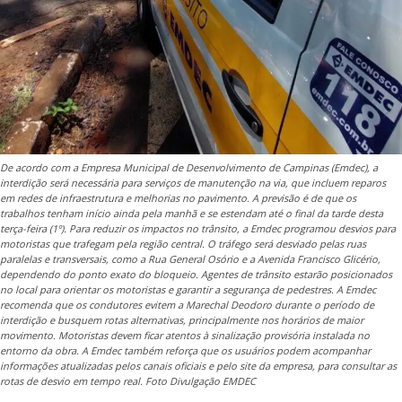
De acordo com a Empresa Municipal de Desenvolvimento de Campinas (Emdec), a
interdição será necessária para serviços de manutenção na via, que incluem reparos
em redes de infraestrutura e melhorias no pavimento. A previsão é de que os
trabalhos tenham início ainda pela manhã e se estendam até o final da tarde desta
terça-feira (1º). Para reduzir os impactos no trânsito, a Emdec programou desvios para
motoristas que trafegam pela região central. O tráfego será desviado pelas ruas
paralelas e transversais, como a Rua General Osório e a Avenida Francisco Glicério,
dependendo do ponto exato do bloqueio. Agentes de trânsito estarão posicionados
no local para orientar os motoristas e garantir a segurança de pedestres. A Emdec
recomenda que os condutores evitem a Marechal Deodoro durante o período de
interdição e busquem rotas alternativas, principalmente nos horários de maior
movimento. Motoristas devem ficar atentos à sinalização provisória instalada no
entorno da obra. A Emdec também reforça que os usuários podem acompanhar
informações atualizadas pelos canais oficiais e pelo site da empresa, para consultar as
rotas de desvio em tempo real. Foto Divulgação EMDEC