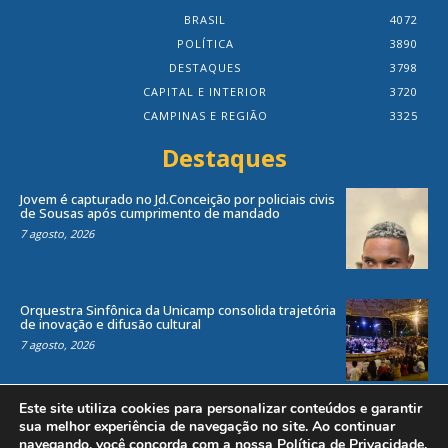
BRASIL
4072
POLÍTICA
3890
DESTAQUES
3798
CAPITAL E INTERIOR
3720
CAMPINAS E REGIÃO
3325
Destaques
Jovem é capturado no Jd.Conceição por policiais civis
de Sousas após cumprimento de mandado
7 agosto, 2026
Orquestra Sinfônica da Unicamp consolida trajetória
de inovação e difusão cultural
7 agosto, 2026
Este site utiliza cookies para personalizar conteúdos e garantir
sua melhor experiência de navegação no site. Ao continuar
navegando, você concorda com a nossa
Política de Privacidade
.