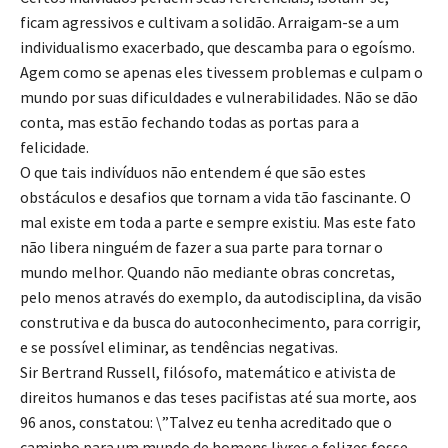
ficam agressivos e cultivam a solidão. Arraigam-se a um
individualismo exacerbado, que descamba para o egoísmo.
Agem como se apenas eles tivessem problemas e culpam o
mundo por suas dificuldades e vulnerabilidades. Não se dão
conta, mas estão fechando todas as portas para a
felicidade.
O que tais indivíduos não entendem é que são estes
obstáculos e desafios que tornam a vida tão fascinante. O
mal existe em toda a parte e sempre existiu. Mas este fato
não libera ninguém de fazer a sua parte para tornar o
mundo melhor. Quando não mediante obras concretas,
pelo menos através do exemplo, da autodisciplina, da visão
construtiva e da busca do autoconhecimento, para corrigir,
e se possível eliminar, as tendências negativas.
Sir Bertrand Russell, filósofo, matemático e ativista de
direitos humanos e das teses pacifistas até sua morte, aos
96 anos, constatou: \”Talvez eu tenha acreditado que o
caminho para um mundo de homens livres e felizes fosse