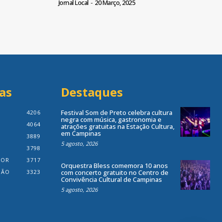
Jornal Local
-
20 Março, 2025
as
Destaques
Festival Som de Preto celebra cultura
4206
negra com música, gastronomia e
4064
atrações gratuitas na Estação Cultura,
em Campinas
3889
5 agosto, 2026
3798
IOR
3717
Orquestra Bless comemora 10 anos
IÃO
3323
com concerto gratuito no Centro de
Convivência Cultural de Campinas
5 agosto, 2026