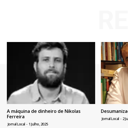
R
A máquina de dinheiro de Nikolas
Desumanizaç
Ferreira
Jornal Local
-
2 J
Jornal Local
-
1 Julho, 2025