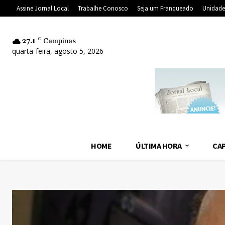
Assine Jornal Local
Trabalhe Conosco
Seja um Franqueado
Unidade
27.1
C
Campinas
quarta-feira, agosto 5, 2026
HOME
ÚLTIMA HORA
CAP