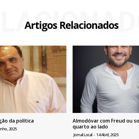
ELACIONAD
Artigos Relacionados
ão da política
Almodóvar com Freud ou so
quarto ao lado
unho, 2025
Jornal Local
-
14 Abril, 2025