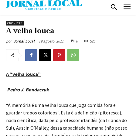
CRÔNICAS
A velha louca
19 agosto, 2011
0
525
por
Jornal Local
A “velha louca”
Pedro J. Bondaczuk
“A memória é uma velha louca que joga comida fora e
guardar trapos coloridos”. Esta é a definição (pitoresca),
nada científica, dada pelo professor irlandês (da Irlanda do
Sul), Austin O’Malley, dessa capacidade humana (não posso
garantir que não seja, também, a de todos os animais) de