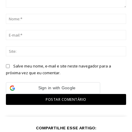
Comentário:
No
E-
mai
Sit
Salve meu nome, e-mail e site neste navegador para a
próxima vez que eu comentar.
Sign in with Google
COMPARTILHE ESSE ARTIGO: