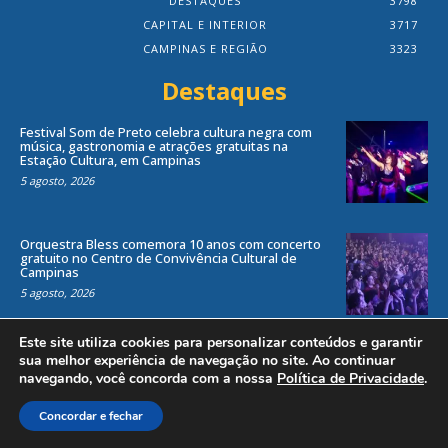
DESTAQUES
3798
CAPITAL E INTERIOR
3717
CAMPINAS E REGIÃO
3323
Destaques
Festival Som de Preto celebra cultura negra com
música, gastronomia e atrações gratuitas na
Estação Cultura, em Campinas
5 agosto, 2026
Orquestra Bless comemora 10 anos com concerto
gratuito no Centro de Convivência Cultural de
Campinas
5 agosto, 2026
Este site utiliza cookies para personalizar conteúdos e garantir
sua melhor experiência de navegação no site. Ao continuar
navegando, você concorda com a nossa
Política de Privacidade
.
Todos os direitos reservados ao site Jornal Local® -
by
Agência Criosites (
Criação de Sites em Campinas
)
Concordar e fechar