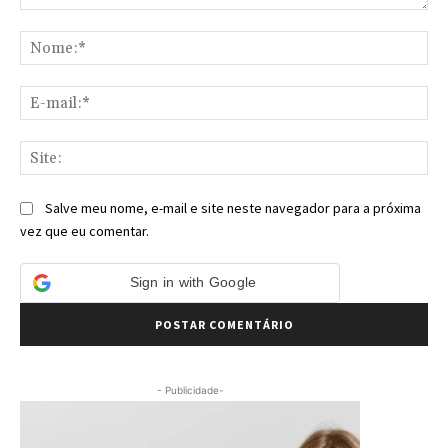
Comentário:
No
E-
mai
Sit
Salve meu nome, e-mail e site neste navegador para a próxima
vez que eu comentar.
Sign in with Google
- Publicidade-