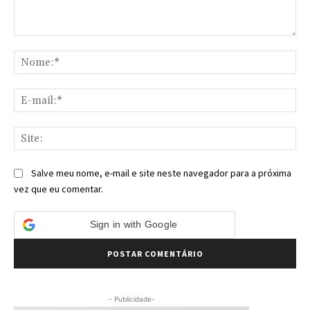
Comentário:
No
E-
mai
Sit
Salve meu nome, e-mail e site neste navegador para a próxima
vez que eu comentar.
Sign in with Google
- Publicidade-