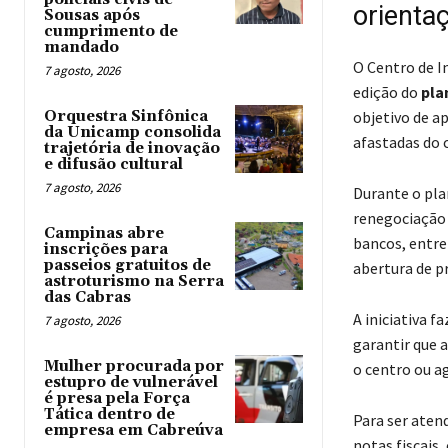
orientaç
Sousas após
cumprimento de
mandado
O Centro de I
7 agosto, 2026
edição do
pla
Orquestra Sinfônica
objetivo de a
da Unicamp consolida
afastadas do c
trajetória de inovação
e difusão cultural
7 agosto, 2026
Durante o pla
renegociação d
Campinas abre
bancos, entr
inscrições para
passeios gratuitos de
abertura de p
astroturismo na Serra
das Cabras
A iniciativa 
7 agosto, 2026
garantir que a
Mulher procurada por
o centro ou ag
estupro de vulnerável
é presa pela Força
Tática dentro de
Para ser aten
empresa em Cabreúva
notas fiscais