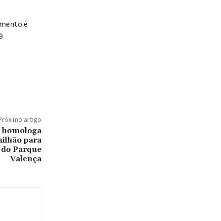
dimento é
9
Próximo artigo
s homologa
milhão para
 do Parque
Valença