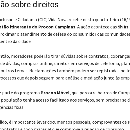
ão sobre direitos
nclusão e Cidadania (CIC) Vida Nova recebe nesta quarta-feira (16/
ntão itinerante do Procon Campinas
. A ação acontece das
9h às
proximar o atendimento de defesa do consumidor das comunidade
entro da cidade.
ntão, moradores poderão tirar dúvidas sobre contratos, cobranças
e dívidas, compras online, direitos em serviços de telefonia, plan
e outros temas. Reclamações também podem ser registradas no lo
rocessos que depois seguem para análise e mediação junto às emp
faz parte do programa
Procon Móvel
, que percorre bairros de Camp
 população tenha acesso facilitado aos serviços, sem precisar se d
ências fixas.
dido, é importante levar documentos pessoais, comprovantes de r
, contratos e todo material que comprove a relação de consumo.