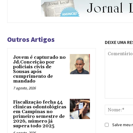
Outros Artigos
DEIXE UMA R
Jovem é capturado no
Jd.Conceição por
policiais civis de
Sousas após
cumprimento de
mandado
7 agosto, 2026
Comentário:
Fiscalização fecha 44
clínicas odontológicas
em Campinas no
primeiro semestre de
2026, número já
Salve meu n
supera todo 2025
6 agosto, 2026