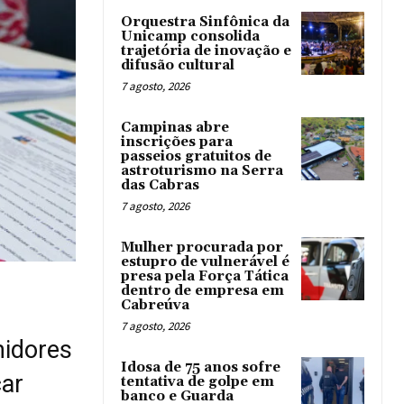
Orquestra Sinfônica da
Unicamp consolida
trajetória de inovação e
difusão cultural
7 agosto, 2026
Campinas abre
inscrições para
passeios gratuitos de
astroturismo na Serra
das Cabras
7 agosto, 2026
Mulher procurada por
estupro de vulnerável é
presa pela Força Tática
dentro de empresa em
Cabreúva
7 agosto, 2026
midores
Idosa de 75 anos sofre
car
tentativa de golpe em
banco e Guarda