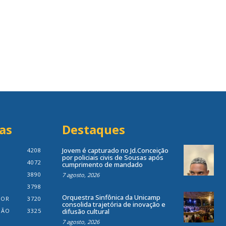
as
Destaques
Jovem é capturado no Jd.Conceição
4208
por policiais civis de Sousas após
4072
cumprimento de mandado
3890
7 agosto, 2026
3798
Orquestra Sinfônica da Unicamp
IOR
3720
consolida trajetória de inovação e
IÃO
3325
difusão cultural
7 agosto, 2026