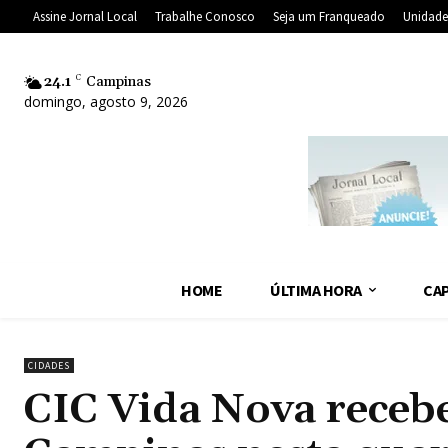
Assine Jornal Local
Trabalhe Conosco
Seja um Franqueado
Unidade
24.1
C
Campinas
domingo, agosto 9, 2026
HOME
ÚLTIMA HORA
CAP
CIDADES
CIC Vida Nova receb