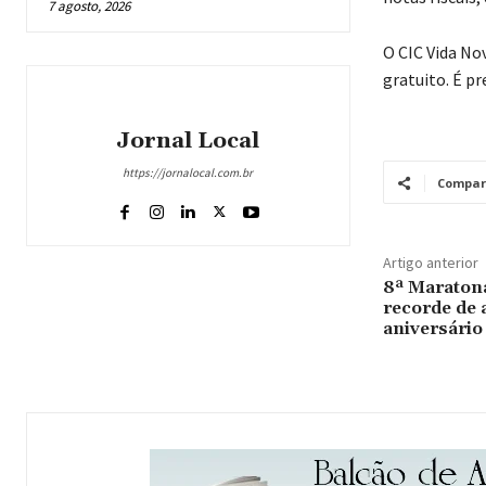
7 agosto, 2026
O CIC Vida No
gratuito. É p
Jornal Local
https://jornalocal.com.br
Compar
Artigo anterior
8ª Maraton
recorde de a
aniversário