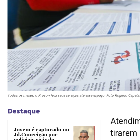
Todos os meses, o Procon leva seus serviços até esse espaço. Foto Rogerio Capel
Destaque
Atendim
Jovem é capturado no
tirarem
Jd.Conceição por
policiais civis de