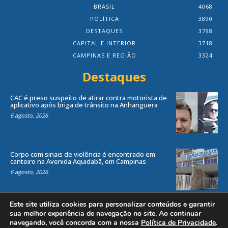
BRASIL
4068
POLÍTICA
3890
DESTAQUES
3798
CAPITAL E INTERIOR
3718
CAMPINAS E REGIÃO
3324
Destaques
CAC é preso suspeito de atirar contra motorista de
aplicativo após briga de trânsito na Anhanguera
6 agosto, 2026
Corpo com sinais de violência é encontrado em
canteiro na Avenida Aquidabã, em Campinas
6 agosto, 2026
Este site utiliza cookies para personalizar conteúdos e garantir
sua melhor experiência de navegação no site. Ao continuar
navegando, você concorda com a nossa
Política de Privacidade
.
Todos os direitos reservados ao site Jornal Local® -
by