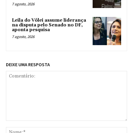
7 agosto, 2026
Leila do Vôlei assume liderança
na disputa pelo Senado no DF,
aponta pesquisa
7 agosto, 2026
DEIXE UMA RESPOSTA
Comentário:
No