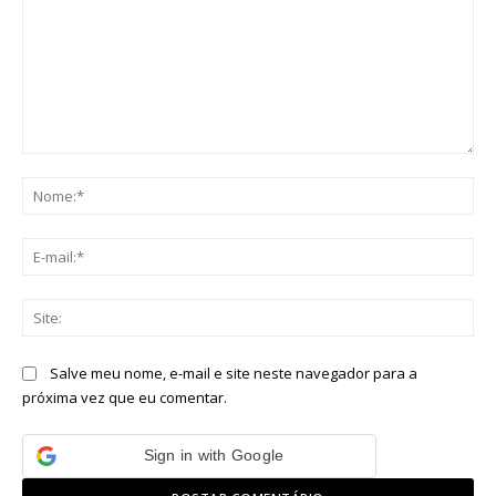
Comentário:
No
E-
mai
Sit
Salve meu nome, e-mail e site neste navegador para a
próxima vez que eu comentar.
Sign in with Google