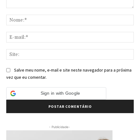
Comentário:
No
E-
mai
Sit
Salve meu nome, e-mail e site neste navegador para a próxima
vez que eu comentar.
Sign in with Google
- Publicidade-