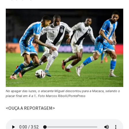
No apagar das luzes, o atacante Miguel descontou para a Macaca, selando o
placar final em 4 a 1.. Foto Marcos Ribolli/PontePress
<OUÇA A REPORTAGEM>