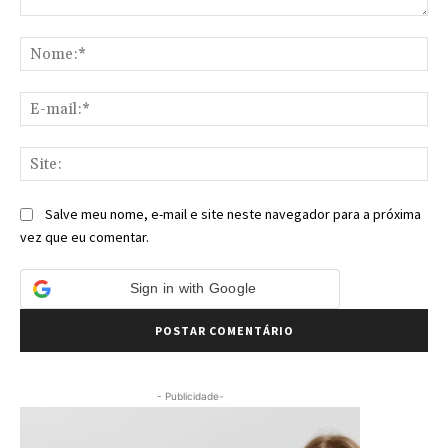
Comentário:
No
E-
mai
Sit
Salve meu nome, e-mail e site neste navegador para a próxima
vez que eu comentar.
Sign in with Google
- Publicidade-