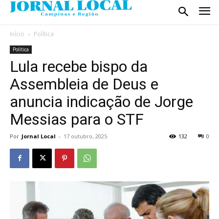
Início
Política
Política
Lula recebe bispo da
Assembleia de Deus e
anuncia indicação de Jorge
Messias para o STF
Por
Jornal Local
-
17 outubro, 2025
132
0