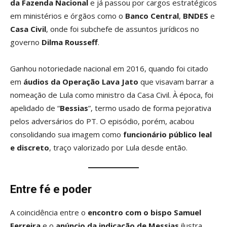
da Fazenda Nacional
e já passou por cargos estratégicos
em ministérios e órgãos como o
Banco Central
,
BNDES
e
Casa Civil
, onde foi subchefe de assuntos jurídicos no
governo
Dilma Rousseff
.
Ganhou notoriedade nacional em 2016, quando foi citado
em
áudios da Operação Lava Jato
que visavam barrar a
nomeação de Lula como ministro da Casa Civil. À época, foi
apelidado de “
Bessias
”, termo usado de forma pejorativa
pelos adversários do PT. O episódio, porém, acabou
consolidando sua imagem como
funcionário público leal
e discreto
, traço valorizado por Lula desde então.
Entre fé e poder
A coincidência entre o
encontro com o bispo Samuel
Ferreira
e o
anúncio da indicação de Messias
ilustra