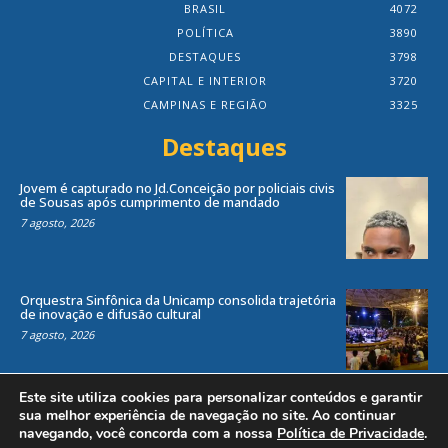
BRASIL
4072
POLÍTICA
3890
DESTAQUES
3798
CAPITAL E INTERIOR
3720
CAMPINAS E REGIÃO
3325
Destaques
Jovem é capturado no Jd.Conceição por policiais civis
de Sousas após cumprimento de mandado
7 agosto, 2026
Orquestra Sinfônica da Unicamp consolida trajetória
de inovação e difusão cultural
7 agosto, 2026
Este site utiliza cookies para personalizar conteúdos e garantir
sua melhor experiência de navegação no site. Ao continuar
navegando, você concorda com a nossa
Política de Privacidade
.
Todos os direitos reservados ao site Jornal Local® -
by