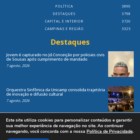
POLÍTICA
3890
DESTAQUES
3798
CAPITAL E INTERIOR
3720
CAMPINAS E REGIÃO
3325
Destaques
Jovem é capturado no Jd.Conceição por policiais civis
de Sousas após cumprimento de mandado
7 agosto, 2026
Orquestra Sinfônica da Unicamp consolida trajetória
de inovação e difusão cultural
7 agosto, 2026
Este site utiliza cookies para personalizar conteúdos e garantir
sua melhor experiência de navegação no site. Ao continuar
navegando, você concorda com a nossa
Política de Privacidade
.
Todos os direitos reservados ao site Jornal Local® -
by