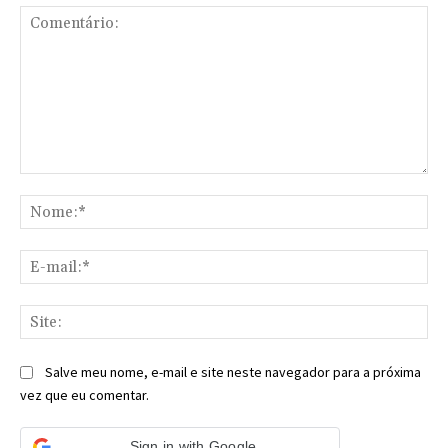
Comentário:
No
E-
mai
Sit
Salve meu nome, e-mail e site neste navegador para a próxima
vez que eu comentar.
Sign in with Google