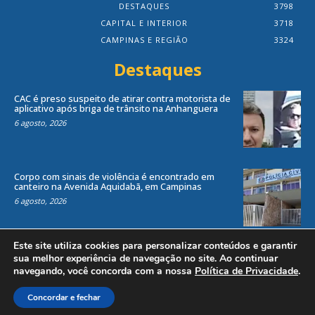
DESTAQUES
3798
CAPITAL E INTERIOR
3718
CAMPINAS E REGIÃO
3324
Destaques
CAC é preso suspeito de atirar contra motorista de
aplicativo após briga de trânsito na Anhanguera
6 agosto, 2026
Corpo com sinais de violência é encontrado em
canteiro na Avenida Aquidabã, em Campinas
6 agosto, 2026
Este site utiliza cookies para personalizar conteúdos e garantir
sua melhor experiência de navegação no site. Ao continuar
navegando, você concorda com a nossa
Política de Privacidade
.
Todos os direitos reservados ao site Jornal Local® -
by
Agência Criosites (
Criação de Sites em Campinas
)
Concordar e fechar