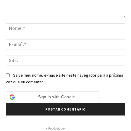
Comentário:
No
E-
mai
Sit
Salve meu nome, e-mail e site neste navegador para a próxima
vez que eu comentar.
Sign in with Google
- Publicidade-