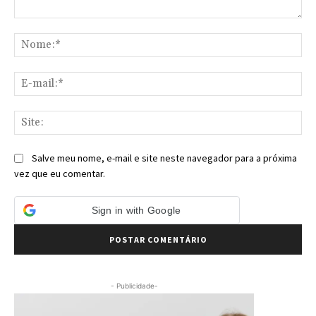
Comentário:
No
E-
mai
Sit
Salve meu nome, e-mail e site neste navegador para a próxima
vez que eu comentar.
Sign in with Google
- Publicidade-