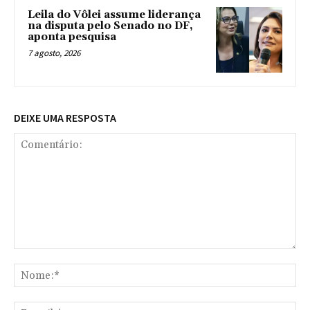
Leila do Vôlei assume liderança
na disputa pelo Senado no DF,
aponta pesquisa
7 agosto, 2026
DEIXE UMA RESPOSTA
Comentário:
No
E-