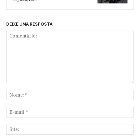
DEIXE UMA RESPOSTA
Comentário:
No
E-
mai
Sit