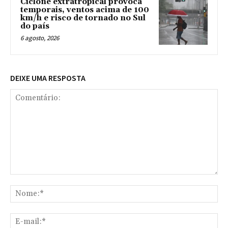
Ciclone extratropical provoca
temporais, ventos acima de 100
km/h e risco de tornado no Sul
do país
6 agosto, 2026
DEIXE UMA RESPOSTA
Comentário:
No
E-