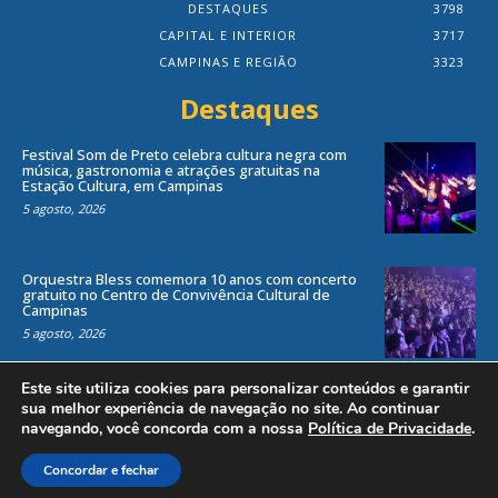
DESTAQUES
3798
CAPITAL E INTERIOR
3717
CAMPINAS E REGIÃO
3323
Destaques
Festival Som de Preto celebra cultura negra com
música, gastronomia e atrações gratuitas na
Estação Cultura, em Campinas
5 agosto, 2026
Orquestra Bless comemora 10 anos com concerto
gratuito no Centro de Convivência Cultural de
Campinas
5 agosto, 2026
Este site utiliza cookies para personalizar conteúdos e garantir
sua melhor experiência de navegação no site. Ao continuar
navegando, você concorda com a nossa
Política de Privacidade
.
Todos os direitos reservados ao site Jornal Local® -
by
Agência Criosites (
Criação de Sites em Campinas
)
Concordar e fechar