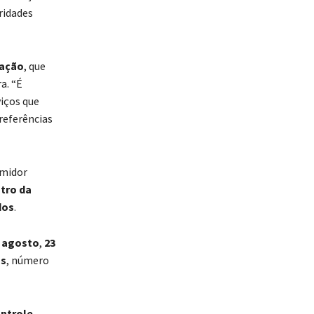
ridades
lação
, que
a. “É
iços que
 referências
umidor
ntro da
dos
.
e agosto
,
23
os
, número
ontrole