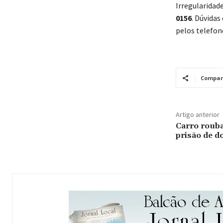
Irregularidad
0156
. Dúvida
pelos telefo
Compar
Artigo anterior
Carro rouba
prisão de d