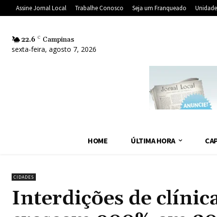
Assine Jornal Local
Trabalhe Conosco
Seja um Franqueado
Unidade
22.6
C
Campinas
sexta-feira, agosto 7, 2026
HOME
ÚLTIMA HORA
CAP
CIDADES
Interdições de clíni