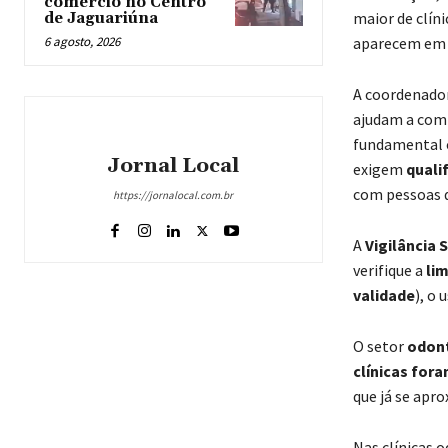
comércio no Centro
maior de clín
de Jaguariúna
6 agosto, 2026
aparecem em t
A coordenador
ajudam a comp
fundamental o
Jornal Local
exigem
quali
com pessoas de
https://jornalocal.com.br
A
Vigilância 
verifique a
li
validade
), o 
O setor
odon
clínicas fora
que já se apr
Nas clínicas 