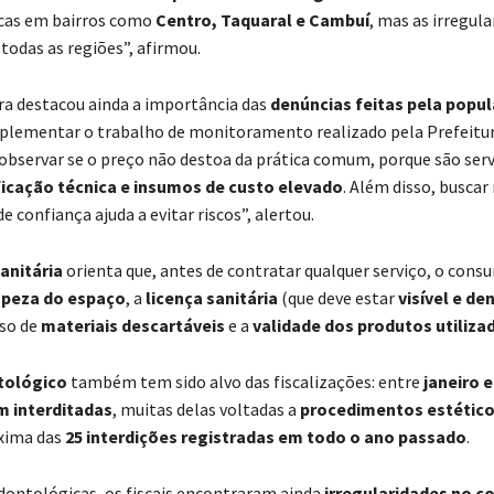
icas em bairros como
Centro, Taquaral e Cambuí
, mas as irregula
odas as regiões”, afirmou.
a destacou ainda a importância das
denúncias feitas pela popu
lementar o trabalho de monitoramento realizado pela Prefeitur
bservar se o preço não destoa da prática comum, porque são serv
ficação técnica e insumos de custo elevado
. Além disso, buscar
 confiança ajuda a evitar riscos”, alertou.
Sanitária
orienta que, antes de contratar qualquer serviço, o cons
mpeza do espaço
, a
licença sanitária
(que deve estar
visível e de
uso de
materiais descartáveis
e a
validade dos produtos utiliza
tológico
também tem sido alvo das fiscalizações: entre
janeiro 
m interditadas
, muitas delas voltadas a
procedimentos estétic
oxima das
25 interdições registradas em todo o ano passado
.
odontológicas, os fiscais encontraram ainda
irregularidades no c