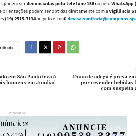
es podem ser
denunciadas pelo telefone 156
ou pelo
WhatsApp (
s e orientações podem ser obtidas diretamente com a
Vigilância S
nes
(19) 2515-7134
ou pelo e-mail
devisa.sanitaria@campinas.sp.
tilhado
do em São Paulo leva à
Dona de adega é presa e
ois homens em Jundiaí
por revender bebidas f
com suspeita 
- Publicidade-