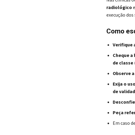
radiológico
e
execução dos 
Como esco
Verifique 
Cheque a h
de classe
Observe a
Exija o us
de valida
Desconfie
Peça refe
Em caso de