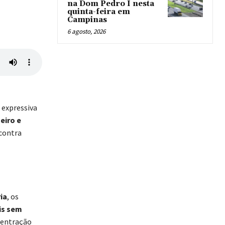
na Dom Pedro I nesta
quinta-feira em
Campinas
6 agosto, 2026
 expressiva
eiro e
 contra
ia
, os
is sem
centração