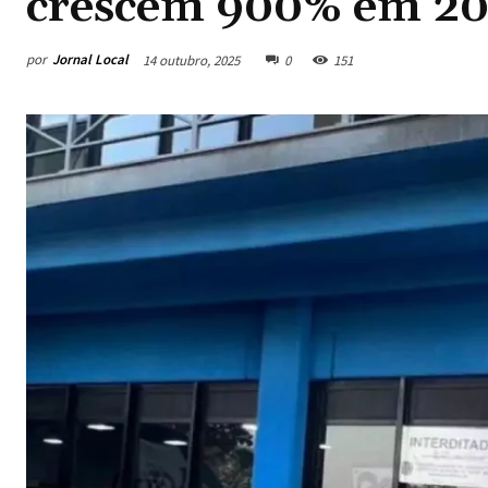
crescem 900% em 2
por
Jornal Local
14 outubro, 2025
0
151