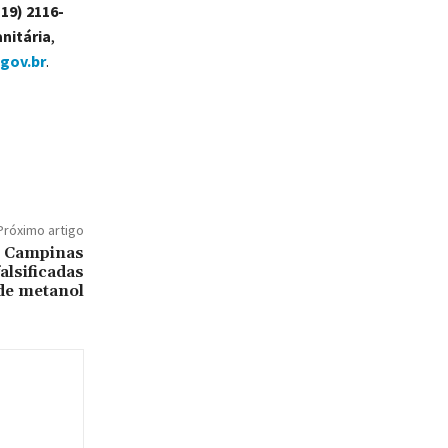
19) 2116-
anitária
,
gov.br
.
Próximo artigo
m Campinas
alsificadas
de metanol