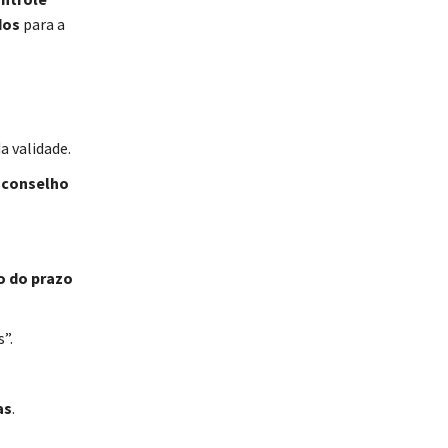
dos
para a
a validade.
 conselho
o do prazo
”.
as
.