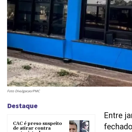
Foto Divulgacao/PMC
Destaque
Entre j
CAC é preso suspeito
fechado
de atirar contra