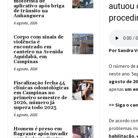
motorista de
autuou 
aplicativo após briga
de trânsito na
Anhanguera
procedi
6 agosto, 2026
Corpo com sinais de
violência é
encontrado em
Por Sandra V
canteiro na Avenida
Aquidabã, em
Campinas
O número de
6 agosto, 2026
neste ano. S
agosto de 20
Fiscalização fecha 44
clínicas odontológicas
apenas
um em
em Campinas no
primeiro semestre de
2026, número já
>> Siga o ca
supera todo 2025
6 agosto, 2026
De acordo c
problemas m
Homem é preso em
flagrante após invadir
habilitação
,