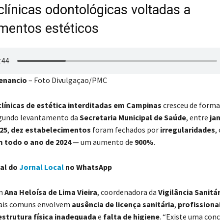
clínicas odontológicas voltadas a
mentos estéticos
enancio
– Foto Divulgaçao/PMC
clínicas de estética interditadas em Campinas
cresceu de forma
egundo levantamento da
Secretaria Municipal de Saúde
, entre
jan
25
,
dez estabelecimentos
foram fechados por
irregularidades
,
 todo o ano de 2024
— um aumento de
900%
.
nal do
Jornal Local
no WhatsApp
om
Ana Heloísa de Lima Vieira
, coordenadora da
Vigilância Sanitár
ais comuns envolvem
ausência de licença sanitária
,
profissiona
estrutura física inadequada
e
falta de higiene
. “Existe uma con