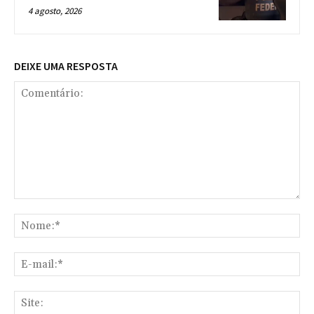
4 agosto, 2026
DEIXE UMA RESPOSTA
Comentário:
No
E-
mai
Sit