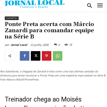
ESPORTES
Ponte Preta acerta com Márcio
Zanardi para comandar equipe
na Série B
12 junho, 2026
0
74
por
Jornal Local
Nos bastidores, a chegada de Zanardi é vista como uma das últimas cartadas da
diretoria para tentar recolocar a Ponte Preta em uma trajetória mais estável na Série B.
Foto Marcos Ribolli/PontePress
Treinador chega ao Moisés