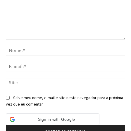
Comentário:
No
E-
mai
Sit
Salve meu nome, e-mail e site neste navegador para a próxima
vez que eu comentar.
Sign in with Google