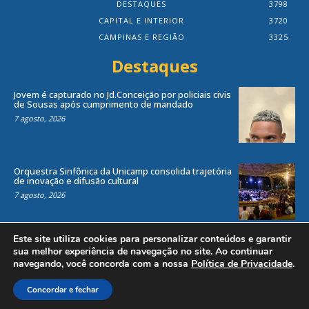
DESTAQUES
3798
CAPITAL E INTERIOR
3720
CAMPINAS E REGIÃO
3325
Destaques
Jovem é capturado no Jd.Conceição por policiais civis
de Sousas após cumprimento de mandado
7 agosto, 2026
Orquestra Sinfônica da Unicamp consolida trajetória
de inovação e difusão cultural
7 agosto, 2026
Este site utiliza cookies para personalizar conteúdos e garantir
sua melhor experiência de navegação no site. Ao continuar
navegando, você concorda com a nossa
Política de Privacidade
.
Todos os direitos reservados ao site Jornal Local® -
by
Agência Criosites (
Criação de Sites em Campinas
)
Concordar e fechar