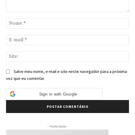
Comentário:
No
E-
mai
Sit
Salve meu nome, e-mail e site neste navegador para a próxima
vez que eu comentar.
Sign in with Google
- Publicidade-