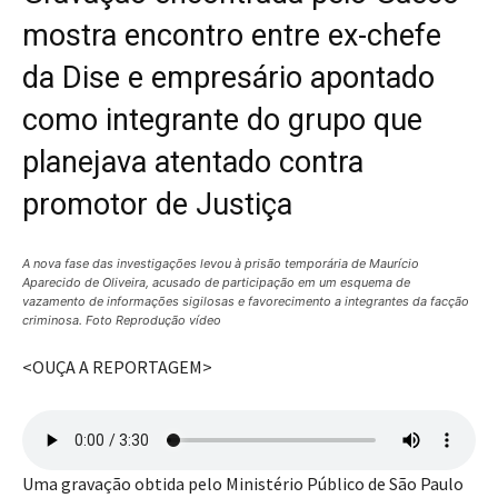
mostra encontro entre ex-chefe
da Dise e empresário apontado
como integrante do grupo que
planejava atentado contra
promotor de Justiça
A nova fase das investigações levou à prisão temporária de Maurício
Aparecido de Oliveira, acusado de participação em um esquema de
vazamento de informações sigilosas e favorecimento a integrantes da facção
criminosa. Foto Reprodução vídeo
<OUÇA A REPORTAGEM>
Uma gravação obtida pelo Ministério Público de São Paulo