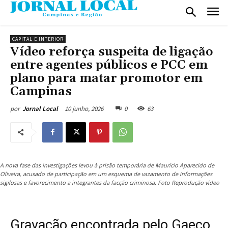
CAPITAL E INTERIOR
Vídeo reforça suspeita de ligação
entre agentes públicos e PCC em
plano para matar promotor em
Campinas
10 junho, 2026
0
63
por
Jornal Local
A nova fase das investigações levou à prisão temporária de Maurício Aparecido de
Oliveira, acusado de participação em um esquema de vazamento de informações
sigilosas e favorecimento a integrantes da facção criminosa. Foto Reprodução vídeo
Gravação encontrada pelo Gaeco